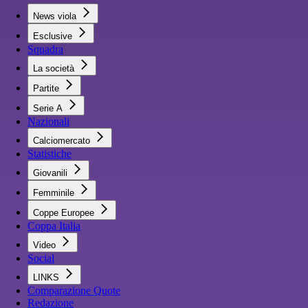
News viola
Esclusive
Squadra
La società
Partite
Serie A
Nazionali
Calciomercato
Statistiche
Giovanili
Femminile
Coppe Europee
Coppa Italia
Video
Social
LINKS
Comparazione Quote
Redazione