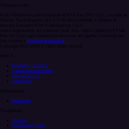
Violanews.com
Il sito ViolaNews.com di titolarità di FAB four 2013 S.r.l., con sede in
Firenze, Via Bolognese 263, C.F./PI 06342490486, è affiliato al
network Gazzanet di RCS Mediagroup S.p.a..
Unico responsabile dei contenuti (testi, foto, video e grafiche) è FAB
four 2013; per ogni comunicazione avente ad oggetto i contenuti del
Sito scrivere a
fabfour@legalmail.it
Copyright 2021-2026 © Tutti i diritti riservati.
Serie A
Risultati e classifica
Campionati precedenti
Altre di Serie A
Altre news
Informazioni
Redazione
Trasparenza
Archivio
Community Policy