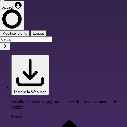
Accedi
Modifica profilo
Logout
Installa la Web App
Installa la nostra App gratuita e accedi più velocemente alle
notizie
Tocca