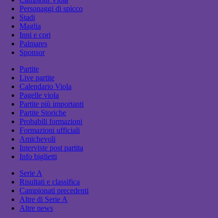
Personaggi di spicco
Stadi
Maglia
Inni e cori
Palmares
Sponsor
Partite
Live partite
Calendario Viola
Pagelle viola
Partite più importanti
Partite Storiche
Probabili formazioni
Formazioni ufficiali
Amichevoli
Interviste post partita
Info biglietti
Serie A
Risultati e classifica
Campionati precedenti
Altre di Serie A
Altre news