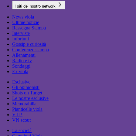
I siti del nostro network
News viola
Ultime notizie
Rassegna Stampa
Interviste
Infortuni
Gossip e curiosità
Conferenze stampa
Allenamenti
Radio e tv
Sondaggi
Ex viola
Esclusive
Gli opinionisti
Shots on Target
Le nostre esclusive
Memorabilia
Pianticelle viola
V.I.P.
VN scout
La società
Campioni Viola