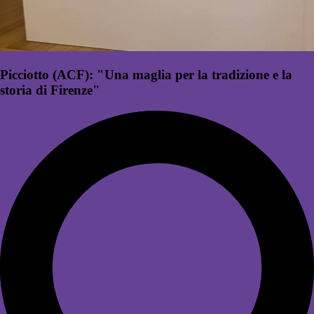
Picciotto (ACF): "Una maglia per la tradizione e la
storia di Firenze"