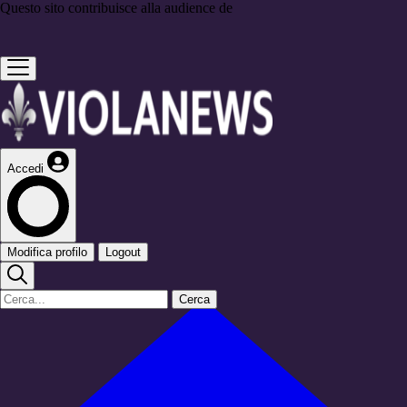
Questo sito contribuisce alla audience de
Accedi
Modifica profilo
Logout
Cerca