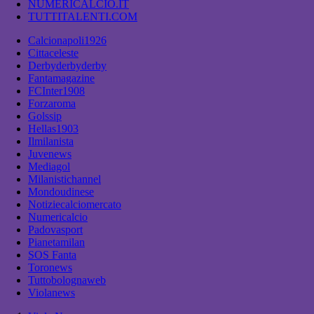
NUMERICALCIO.IT
TUTTITALENTI.COM
Calcionapoli1926
Cittaceleste
Derbyderbyderby
Fantamagazine
FCInter1908
Forzaroma
Golssip
Hellas1903
Ilmilanista
Juvenews
Mediagol
Milanistichannel
Mondoudinese
Notiziecalciomercato
Numericalcio
Padovasport
Pianetamilan
SOS Fanta
Toronews
Tuttobolognaweb
Violanews