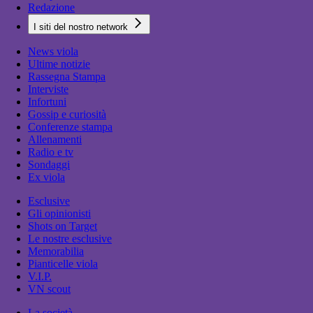
Redazione
I siti del nostro network
News viola
Ultime notizie
Rassegna Stampa
Interviste
Infortuni
Gossip e curiosità
Conferenze stampa
Allenamenti
Radio e tv
Sondaggi
Ex viola
Esclusive
Gli opinionisti
Shots on Target
Le nostre esclusive
Memorabilia
Pianticelle viola
V.I.P.
VN scout
La società