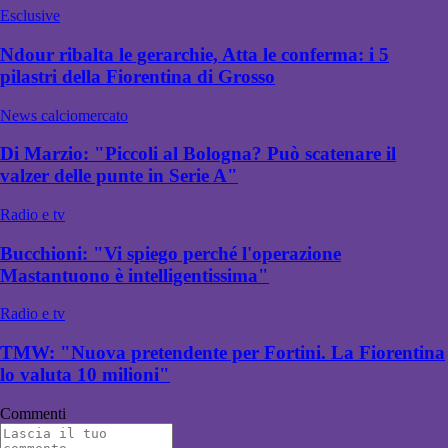
Esclusive
Ndour ribalta le gerarchie, Atta le conferma: i 5
pilastri della Fiorentina di Grosso
News calciomercato
Di Marzio: "Piccoli al Bologna? Può scatenare il
valzer delle punte in Serie A"
Radio e tv
Bucchioni: "Vi spiego perché l'operazione
Mastantuono è intelligentissima"
Radio e tv
TMW: "Nuova pretendente per Fortini. La Fiorentina
lo valuta 10 milioni"
Commenti