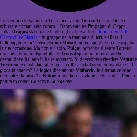
Proseguono le valutazioni di Vincenzo Italiano sulla formazione da
schierare domani sera contro il Benevento nell'impegno di Coppa
Italia.
Dragowski
rimane l'unico giocatore ai box,
dopo i rientri di
Castrovilli e Nastasic
in gruppo nella mattinata di ieri, e allora il
ballottaggio è tra
Terracciano e Rosati
, uomo spogliatoio che aspetta
la sua occasione. Ma non è il solo.
Pulgar
potrebbe rilevare Torreira,
ora che è tornato disponibile, e
Benassi
spera in un posto anche
destra, dove Italiano lo ha reinventato. Si dovrebbero rivedere
Venuti
e
Terzic
sulle corsie laterali e Igor in difesa. Ma la vera domanda è: chi
gioca in attacco? La logica dice ancora
Vlahovic
, le alternative sono
Gonzalez da falso 9 e
Kokorin
, ma la sensazione è che sarà staffetta a
partita in corso. Lo scrive
La Nazione
.