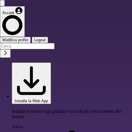
Accedi
Modifica profilo
Logout
Installa la Web App
Installa la nostra App gratuita e accedi più velocemente alle
notizie
Tocca