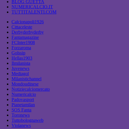
BLOG GUETTA
NUMERICALCIO.IT
TUTTITALENTI.COM
Calcionapoli1926
Cittaceleste
Derbyderbyderby
Fantamagazine
FCInter1908
Forzaroma
Golssip
Hellas1903
Ilmilanista
Juvenews
Mediagol
Milanistichannel
Mondoudinese
Notiziecalciomercato
Numericalcio
Padovasport
Pianetamilan
SOS Fanta
Toronews
Tuttobolognaweb
Violanews