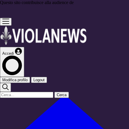
Questo sito contribuisce alla audience de
Accedi
Modifica profilo
Logout
Cerca