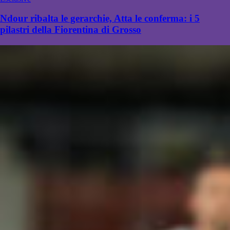
Ndour ribalta le gerarchie, Atta le conferma: i 5
pilastri della Fiorentina di Grosso