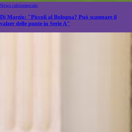
News calciomercato
Di Marzio: "Piccoli al Bologna? Può scatenare il
valzer delle punte in Serie A"