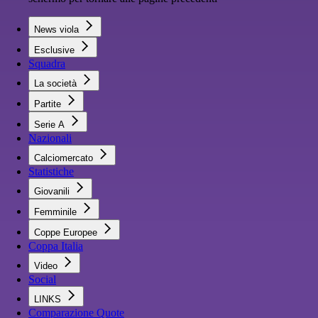
News viola
Esclusive
Squadra
La società
Partite
Serie A
Nazionali
Calciomercato
Statistiche
Giovanili
Femminile
Coppe Europee
Coppa Italia
Video
Social
LINKS
Comparazione Quote