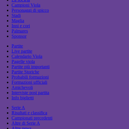
Campioni Viola
Personaggi di spicco
Stadi
Maglia
Inni e cori
Palmares
Sponsor
Partite
Live partite
Calendario Viola
Pagelle viola
Partite più importanti
Partite Storiche
Probabili formazioni
Formazioni ufficiali
Amichevoli
Interviste post partita
Info biglietti
Serie A
Risultati e classifica
Campionati precedenti
Altre di Serie A
Altre news