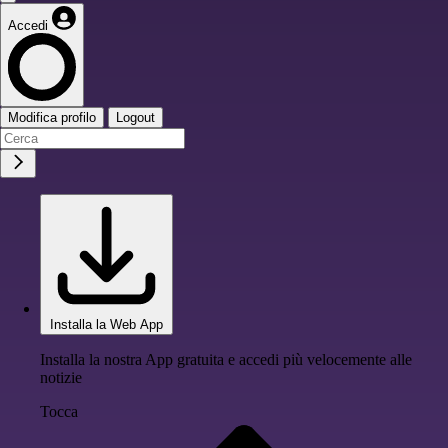
Accedi
Modifica profilo
Logout
Installa la Web App
Installa la nostra App gratuita e accedi più velocemente alle
notizie
Tocca