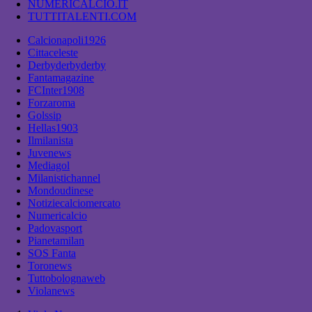
NUMERICALCIO.IT
TUTTITALENTI.COM
Calcionapoli1926
Cittaceleste
Derbyderbyderby
Fantamagazine
FCInter1908
Forzaroma
Golssip
Hellas1903
Ilmilanista
Juvenews
Mediagol
Milanistichannel
Mondoudinese
Notiziecalciomercato
Numericalcio
Padovasport
Pianetamilan
SOS Fanta
Toronews
Tuttobolognaweb
Violanews