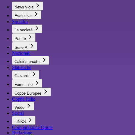
News viola
Esclusive
Squadra
La società
Partite
Serie A
Nazionali
Calciomercato
Statistiche
Giovanili
Femminile
Coppe Europee
Coppa Italia
Video
Social
LINKS
Comparazione Quote
Redazione