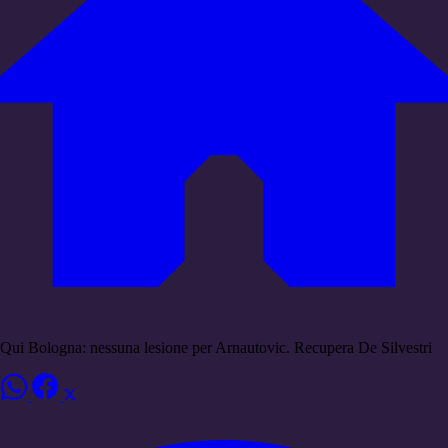
Qui Bologna: nessuna lesione per Arnautovic. Recupera De Silvestri