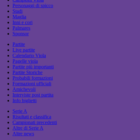
Personaggi di spicco
Stadi
Maglia
Inni e cori
Palmares
Sponsor
Partite
Live partite
Calendario Viola
Pagelle viola
Partite più importanti
Partite Storiche
Probabili formazioni
Formazioni ufficiali
Amichevoli
Interviste post partita
Info biglietti
Serie A
Risultati e classifica
Campionati precedenti
Altre di Serie A
Altre news