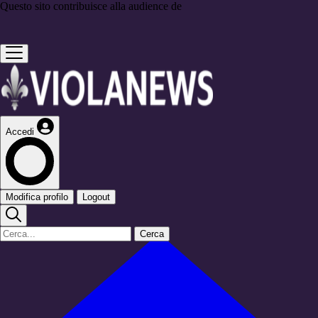
Questo sito contribuisce alla audience de
Accedi
Modifica profilo
Logout
Cerca