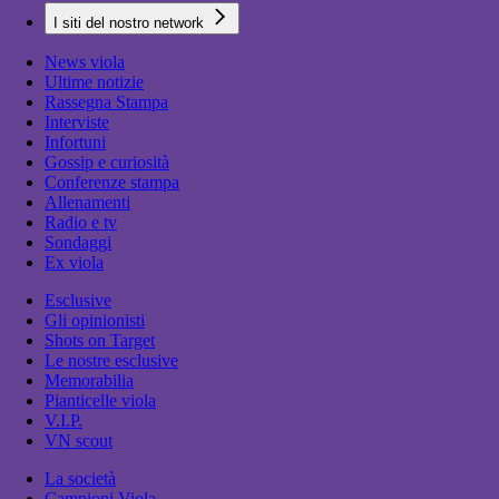
I siti del nostro network
News viola
Ultime notizie
Rassegna Stampa
Interviste
Infortuni
Gossip e curiosità
Conferenze stampa
Allenamenti
Radio e tv
Sondaggi
Ex viola
Esclusive
Gli opinionisti
Shots on Target
Le nostre esclusive
Memorabilia
Pianticelle viola
V.I.P.
VN scout
La società
Campioni Viola