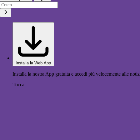
Installa la Web App
Installa la nostra App gratuita e accedi più velocemente alle notiz
Tocca