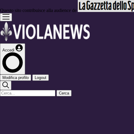
Questo sito contribuisce alla audience de
Accedi
Modifica profilo
Logout
Cerca