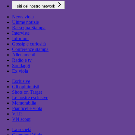
I siti del nostro network
News viola
Ultime notizie
Rassegna Stampa
Interviste
Infortuni
Gossip e curiosità
Conferenze stampa
Allenamenti
Radio e tv
Sondaggi
Ex viola
Esclusive
Gli opinionisti
Shots on Target
Le nostre esclusive
Memorabilia
Pianticelle viola
V.I.P.
VN scout
La società
Campioni Viola