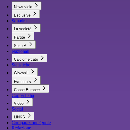
News viola
Esclusive
Squadra
La società
Partite
Serie A
Nazionali
Calciomercato
Statistiche
Giovanili
Femminile
Coppe Europee
Coppa Italia
Video
Social
LINKS
Comparazione Quote
Redazione