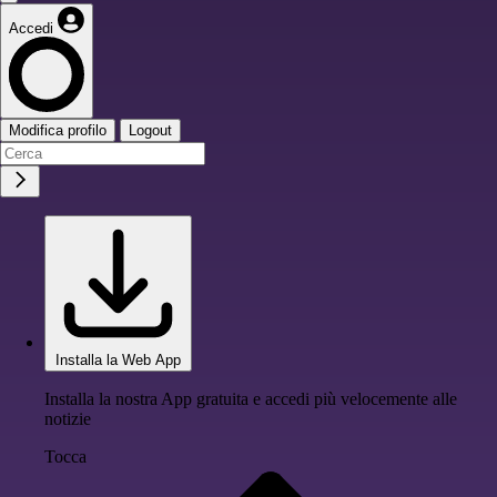
Accedi
Modifica profilo
Logout
Installa la Web App
Installa la nostra App gratuita e accedi più velocemente alle
notizie
Tocca