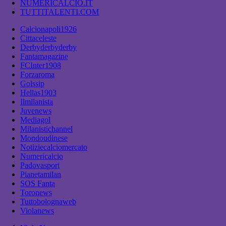
NUMERICALCIO.IT
TUTTITALENTI.COM
Calcionapoli1926
Cittaceleste
Derbyderbyderby
Fantamagazine
FCInter1908
Forzaroma
Golssip
Hellas1903
Ilmilanista
Juvenews
Mediagol
Milanistichannel
Mondoudinese
Notiziecalciomercato
Numericalcio
Padovasport
Pianetamilan
SOS Fanta
Toronews
Tuttobolognaweb
Violanews