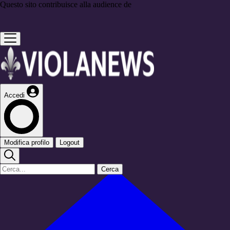
Questo sito contribuisce alla audience de
Accedi
Modifica profilo
Logout
Cerca