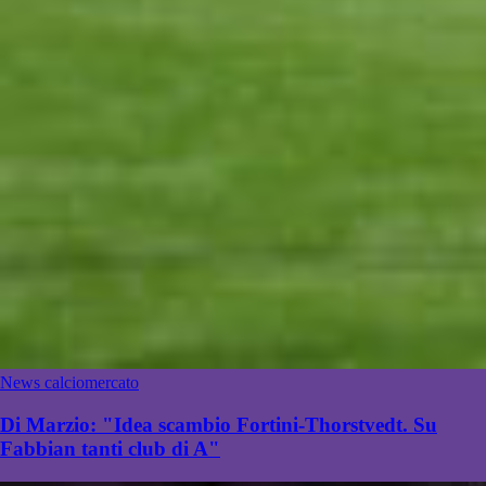
News calciomercato
Di Marzio: "Idea scambio Fortini-Thorstvedt. Su
Fabbian tanti club di A"