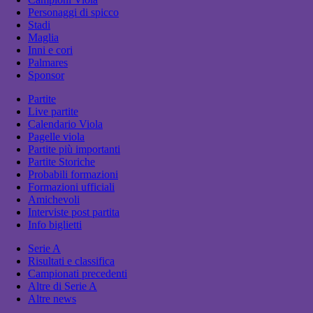
Personaggi di spicco
Stadi
Maglia
Inni e cori
Palmares
Sponsor
Partite
Live partite
Calendario Viola
Pagelle viola
Partite più importanti
Partite Storiche
Probabili formazioni
Formazioni ufficiali
Amichevoli
Interviste post partita
Info biglietti
Serie A
Risultati e classifica
Campionati precedenti
Altre di Serie A
Altre news