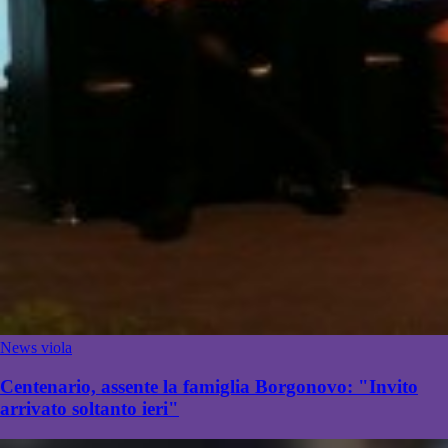
News viola
Centenario, assente la famiglia Borgonovo: "Invito
arrivato soltanto ieri"