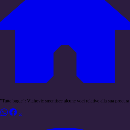
"Tutte bugie": Vlahovic smentisce alcune voci relative alla sua procura