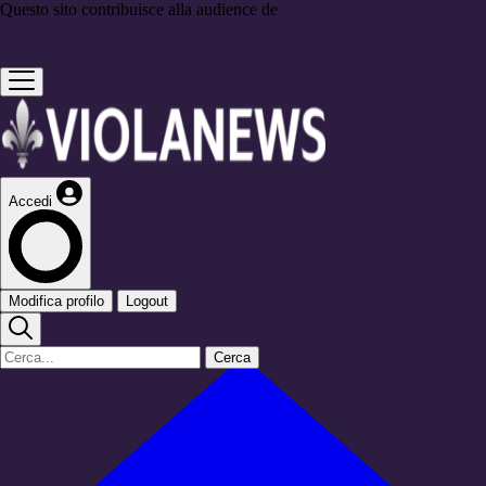
Questo sito contribuisce alla audience de
Accedi
Modifica profilo
Logout
Cerca