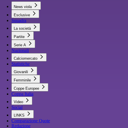
News viola
Esclusive
Squadra
La società
Partite
Serie A
Nazionali
Calciomercato
Statistiche
Giovanili
Femminile
Coppe Europee
Coppa Italia
Video
Social
LINKS
Comparazione Quote
Redazione