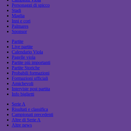
Personaggi di spicco
Stadi
Maglia
Inni e cori
Palmares
Sponsor
Partite
Live partite
Calendario Viola
Pagelle viola
Partite più importanti
Partite Storiche
Probabili formazioni
Formazioni ufficiali
Amichevoli
Interviste post partita
Info biglietti
Serie A
Risultati e classifica
Campionati precedenti
Altre di Serie A
Altre news