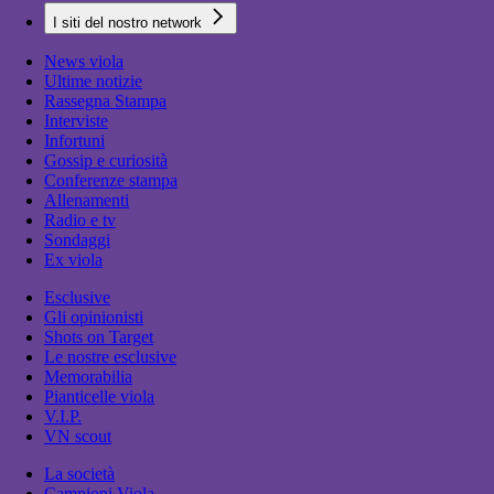
I siti del nostro network
News viola
Ultime notizie
Rassegna Stampa
Interviste
Infortuni
Gossip e curiosità
Conferenze stampa
Allenamenti
Radio e tv
Sondaggi
Ex viola
Esclusive
Gli opinionisti
Shots on Target
Le nostre esclusive
Memorabilia
Pianticelle viola
V.I.P.
VN scout
La società
Campioni Viola