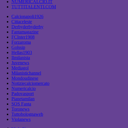
NUMERICALCIO.IT
TUTTITALENTI.COM
Calcionapoli1926
Cittaceleste
Derbyderbyderby
Fantamagazine
FCInter1908
Forzaroma
Golssip
Hellas1903
Ilmilanista
Juvenews
Mediagol
Milanistichannel
Mondoudinese
Notiziecalciomercato
Numericalcio
Padovasport
Pianetamilan
SOS Fanta
Toronews
Tuttobolognaweb
Violanews