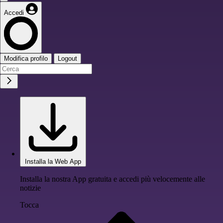
Accedi
Modifica profilo
Logout
Installa la Web App
Installa la nostra App gratuita e accedi più velocemente alle
notizie
Tocca