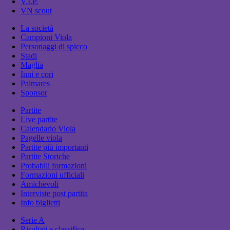
V.I.P.
VN scout
La società
Campioni Viola
Personaggi di spicco
Stadi
Maglia
Inni e cori
Palmares
Sponsor
Partite
Live partite
Calendario Viola
Pagelle viola
Partite più importanti
Partite Storiche
Probabili formazioni
Formazioni ufficiali
Amichevoli
Interviste post partita
Info biglietti
Serie A
Risultati e classifica