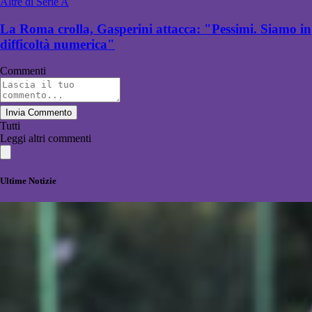
Altre di Serie A
La Roma crolla, Gasperini attacca: "Pessimi. Siamo in
difficoltà numerica"
Commenti
Invia Commento
Tutti
Leggi altri commenti
Ultime Notizie