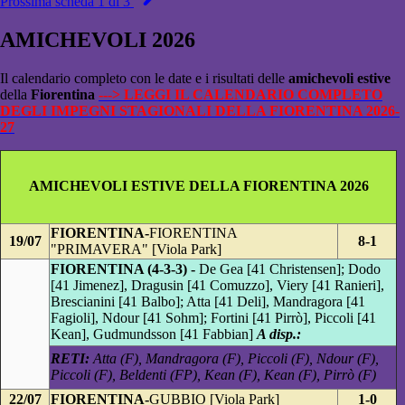
Prossima scheda 1 di 3
AMICHEVOLI 2026
Il calendario completo con le date e i risultati delle
amichevoli estive
della
Fiorentina
---> LEGGI IL CALENDARIO COMPLETO
DEGLI IMPEGNI STAGIONALI DELLA FIORENTINA 2026-
27
AMICHEVOLI ESTIVE DELLA FIORENTINA 2026
FIORENTINA-
FIORENTINA
19/07
8-1
"PRIMAVERA" [Viola Park]
FIORENTINA (4-3-3) -
De Gea [41 Christensen]; Dodo
[41 Jimenez], Dragusin [41 Comuzzo], Viery [41 Ranieri],
Brescianini [41 Balbo]; Atta [41 Deli], Mandragora [41
Fagioli], Ndour [41 Sohm]; Fortini [41 Pirrò], Piccoli [41
Kean], Gudmundsson [41 Fabbian]
A disp.:
RETI:
Atta (F), Mandragora (F), Piccoli (F), Ndour (F),
Piccoli (F), Beldenti (FP), Kean (F), Kean (F), Pirrò (F)
22/07
FIORENTINA-
GUBBIO [Viola Park]
1-0