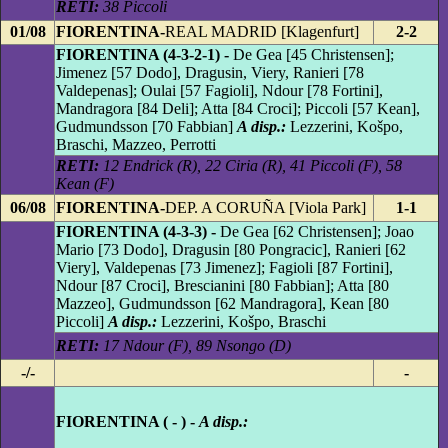
RETI:
38 Piccoli
01/08
FIORENTINA-
REAL MADRID [Klagenfurt]
2-2
FIORENTINA (4-3-2-1) -
De Gea [45 Christensen];
Jimenez [57 Dodo], Dragusin, Viery, Ranieri [78
Valdepenas]; Oulai [57 Fagioli], Ndour [78 Fortini],
Mandragora [84 Deli]; Atta [84 Croci]; Piccoli [57 Kean],
Gudmundsson [70 Fabbian]
A disp.:
Lezzerini, Košpo,
Braschi, Mazzeo, Perrotti
RETI:
12 Endrick (R), 22 Ciria (R), 41 Piccoli (F), 58
Kean (F)
06/08
FIORENTINA-
DEP. A CORUÑA [Viola Park]
1-1
FIORENTINA (4-3-3) -
De Gea [62 Christensen]; Joao
Mario [73 Dodo], Dragusin [80 Pongracic], Ranieri [62
Viery], Valdepenas [73 Jimenez]; Fagioli [87 Fortini],
Ndour [87 Croci], Brescianini [80 Fabbian]; Atta [80
Mazzeo], Gudmundsson [62 Mandragora], Kean [80
Piccoli]
A disp.:
Lezzerini, Košpo, Braschi
RETI:
17 Ndour (F), 89 Nsongo (D)
-/-
-
FIORENTINA ( - ) -
A disp.: