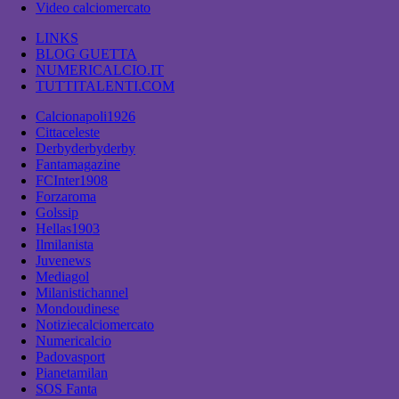
Video calciomercato
LINKS
BLOG GUETTA
NUMERICALCIO.IT
TUTTITALENTI.COM
Calcionapoli1926
Cittaceleste
Derbyderbyderby
Fantamagazine
FCInter1908
Forzaroma
Golssip
Hellas1903
Ilmilanista
Juvenews
Mediagol
Milanistichannel
Mondoudinese
Notiziecalciomercato
Numericalcio
Padovasport
Pianetamilan
SOS Fanta