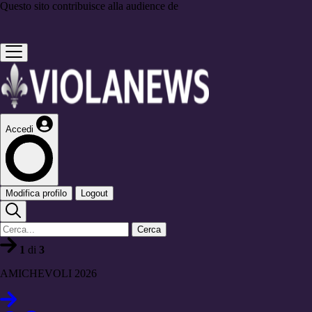
Questo sito contribuisce alla audience de
Accedi
Modifica profilo
Logout
Cerca
1
di
3
AMICHEVOLI 2026