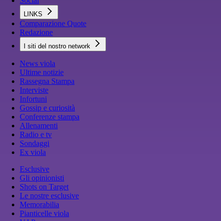
Social
LINKS
Comparazione Quote
Redazione
I siti del nostro network
News viola
Ultime notizie
Rassegna Stampa
Interviste
Infortuni
Gossip e curiosità
Conferenze stampa
Allenamenti
Radio e tv
Sondaggi
Ex viola
Esclusive
Gli opinionisti
Shots on Target
Le nostre esclusive
Memorabilia
Pianticelle viola