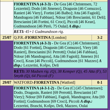
FIORENTINA (4-3-3) -
De Gea [46 Christensen, 72
Lezzerini]; Dodo [46 Jimenez], Dragusin [46 Comuzzo],
Ranieri [46 Viery], Fortini [46 Balbo]; Atta [46 Fagioli],
Mandragora [46 Fabbian], Ndour [46 Brescianini, 61 Deli];
Brescianini [46 Fortini, 61 Croci], Piccoli [46 Kean],
Gudmundsson [46 Pirrò, 75 Oulai]
A disp.:
RETI:
45+1 Gudmundsson rig.
25/07
Q.P.R.
-FIORENTINA
[London]
3-2
FIORENTINA (4-3-3) -
De Gea (C) [46 Christensen];
Dodo [61 Fortini], Dragusin [46 Comuzzo], Viery [46
Ranieri], Brescianini [61 Perrotti]; Oulai [46 Fabbian],
Ndour [46 Mandragora], Atta [46 Fagioli]; Jimenez [61
Croci], Kean [46 Piccoli], Gudmundsson [61 Mazzeo]
A
disp.:
Lezzerini, Košpo, Deli
RETI:
30 Madsen rig. (Q), 38 Kemper (Q), 45 Atta (F), 53
Smyth (Q), 64 Piccoli (F)
29/07
WATFORD-
FIORENTINA
[Watford]
0-1
FIORENTINA (4-3-1-2) -
De Gea (C) [45 Christensen];
Dodo, Dragusin, Ranieri [69 Perrotti], Brescianini [47
Viery]; Ndour [69 Fabbian], Fagioli, Mandragora; Atta [69
Fortini]; Gudmundsson [69 Croci], Piccoli
A disp.:
Lezzerini, Braschi, Košpo, Deli, Mazzeo, Oulai