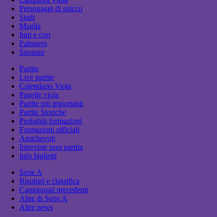
Personaggi di spicco
Stadi
Maglia
Inni e cori
Palmares
Sponsor
Partite
Live partite
Calendario Viola
Pagelle viola
Partite più importanti
Partite Storiche
Probabili formazioni
Formazioni ufficiali
Amichevoli
Interviste post partita
Info biglietti
Serie A
Risultati e classifica
Campionati precedenti
Altre di Serie A
Altre news