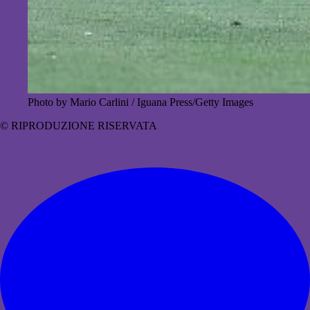
Photo by Mario Carlini / Iguana Press/Getty Images
© RIPRODUZIONE RISERVATA