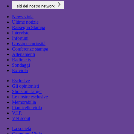
I siti del nostro network
News viola
Ultime notizie
Rassegna Stampa
Interviste
Infortuni
Gossip e curiosità
Conferenze stampa
Allenamenti
Radio e tv
Sondaggi
Ex viola
Esclusive
Gli opinionisti
Shots on Target
Le nostre esclusive
Memorabilia
Pianticelle viola
V.I.P.
VN scout
La società
Campioni Viola