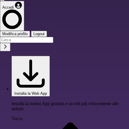
Accedi
Modifica profilo
Logout
Installa la Web App
Installa la nostra App gratuita e accedi più velocemente alle
notizie
Tocca