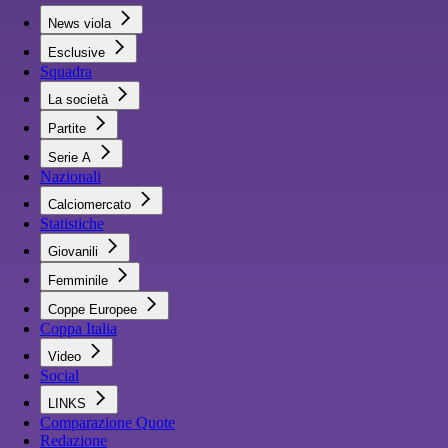
News viola
Esclusive
Squadra
La società
Partite
Serie A
Nazionali
Calciomercato
Statistiche
Giovanili
Femminile
Coppe Europee
Coppa Italia
Video
Social
LINKS
Comparazione Quote
Redazione