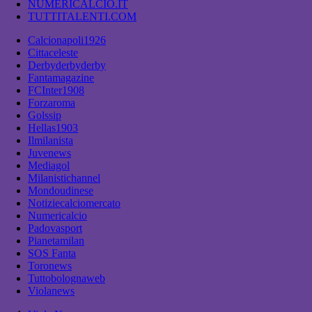
NUMERICALCIO.IT
TUTTITALENTI.COM
Calcionapoli1926
Cittaceleste
Derbyderbyderby
Fantamagazine
FCInter1908
Forzaroma
Golssip
Hellas1903
Ilmilanista
Juvenews
Mediagol
Milanistichannel
Mondoudinese
Notiziecalciomercato
Numericalcio
Padovasport
Pianetamilan
SOS Fanta
Toronews
Tuttobolognaweb
Violanews