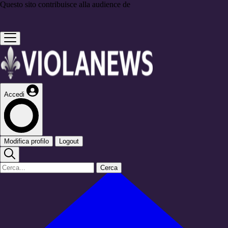
Questo sito contribuisce alla audience de
Accedi
Modifica profilo
Logout
Cerca