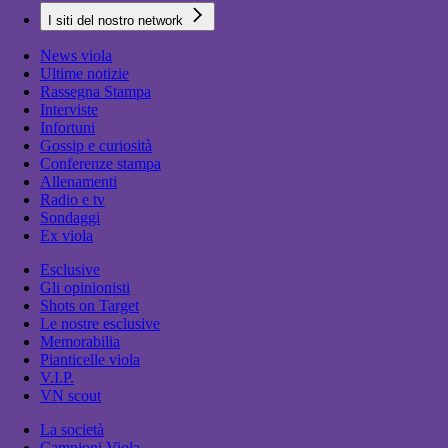
I siti del nostro network
News viola
Ultime notizie
Rassegna Stampa
Interviste
Infortuni
Gossip e curiosità
Conferenze stampa
Allenamenti
Radio e tv
Sondaggi
Ex viola
Esclusive
Gli opinionisti
Shots on Target
Le nostre esclusive
Memorabilia
Pianticelle viola
V.I.P.
VN scout
La società
Campioni Viola