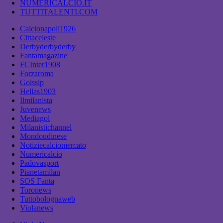
NUMERICALCIO.IT
TUTTITALENTI.COM
Calcionapoli1926
Cittaceleste
Derbyderbyderby
Fantamagazine
FCInter1908
Forzaroma
Golssip
Hellas1903
Ilmilanista
Juvenews
Mediagol
Milanistichannel
Mondoudinese
Notiziecalciomercato
Numericalcio
Padovasport
Pianetamilan
SOS Fanta
Toronews
Tuttobolognaweb
Violanews