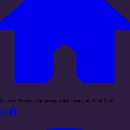
Kean è a Firenze: nel pomeriggio si allena a parte. E col Betis?