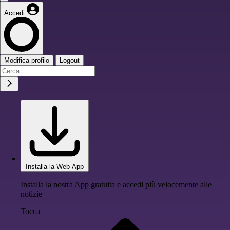
Accedi
Modifica profilo
Logout
Installa la Web App
Installa la nostra App gratuita e accedi più velocemente alle
notizie
Tocca