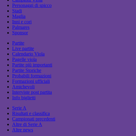
Personaggi di spicco
Stadi
Maglia
Inni e cori
Palmares
Sponsor
Partite
Live partite
Calendario Viola
Pagelle viola
Partite più importanti
Partite Storiche
Probabili formazioni
Formazioni ufficiali
Amichevoli
Interviste post partita
Info biglietti
Serie A
Risultati e classifica
Campionati precedenti
Altre di Serie A
Altre news