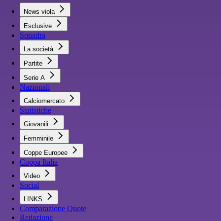
News viola
Esclusive
Squadra
La società
Partite
Serie A
Nazionali
Calciomercato
Statistiche
Giovanili
Femminile
Coppe Europee
Coppa Italia
Video
Social
LINKS
Comparazione Quote
Redazione