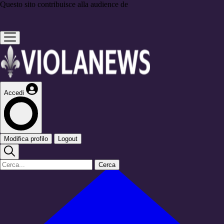
Questo sito contribuisce alla audience de
Accedi
Modifica profilo
Logout
Cerca