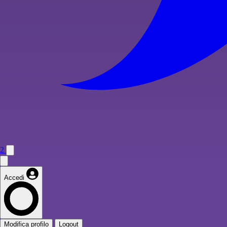
2
Accedi
Modifica profilo
Logout