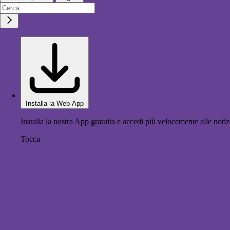
Installa la Web App
Installa la nostra App gratuita e accedi più velocemente alle notiz
Tocca