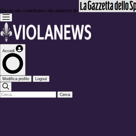
Questo sito contribuisce alla audience de
Accedi
Modifica profilo
Logout
Cerca