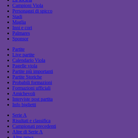
Campioni Viola
Personaggi di spicco
Stadi
Maglia
Inni e cori
Palmares
Sponsor
Partite
Live partite
Calendario Viola
Pagelle viola
Partite più importanti
Partite Storiche
Probabili formazioni
Formazioni ufficiali
Amichevoli
Interviste post partita
Info biglietti
Serie A
Risultati e classifica
Campionati precedenti
Altre di Serie A
Altre news