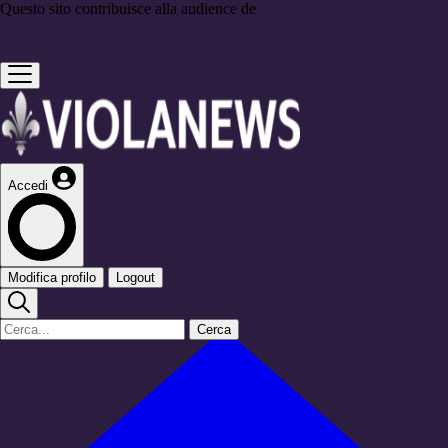
Questo sito contribuisce alla audience de
Accedi
Modifica profilo
Logout
Cerca