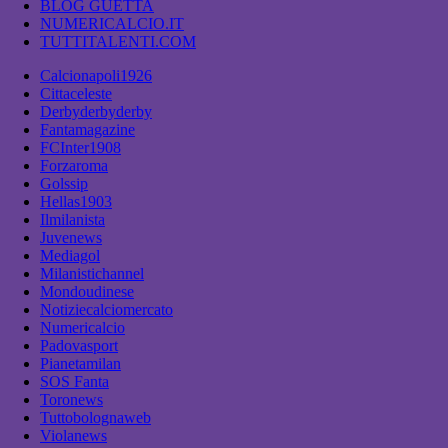
BLOG GUETTA
NUMERICALCIO.IT
TUTTITALENTI.COM
Calcionapoli1926
Cittaceleste
Derbyderbyderby
Fantamagazine
FCInter1908
Forzaroma
Golssip
Hellas1903
Ilmilanista
Juvenews
Mediagol
Milanistichannel
Mondoudinese
Notiziecalciomercato
Numericalcio
Padovasport
Pianetamilan
SOS Fanta
Toronews
Tuttobolognaweb
Violanews