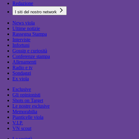
Redazione
I siti del nostro network
News viola
Ultime notizie
Rassegna Stampa
Interviste
Infortuni
Gossip e curiosità
Conferenze stampa
Allenamenti
Radio e tv
Sondaggi
Ex viola
Esclusive
Gli opinionisti
Shots on Target
Le nostre esclusive
Memorabilia
Pianticelle viola
V.I.P.
VN scout
La società