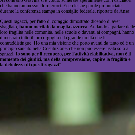
Al contrario Gravina si è voluto schierare apertamente con i calciatori
che hanno ammesso i loro errori. Ecco le sue parole pronunciate
durante la conferenza stampa in consiglio federale, riportate da Ansa:
Questi ragazzi, per l'atto di coraggio dimostrato dicendo di aver
sbagliato,
hanno meritato la maglia azzurra
. Andando a parlare delle
loro fragilità nelle comunità, nelle scuole o davanti ai compagni, hanno
dimostrato tutto il loro orgoglio e la grande umiltà che li
contraddistingue. Ho una mia visione che porto avanti da tanto ed è un
principio sancito nella Costituzione, che non può essere usata solo a
sprazzi.
Io sono per il recupero, per l'attività riabilitativa, non è il
momento dei giudizi, ma della comprensione, capire la fragilità e
la debolezza di questi ragazzi
”.