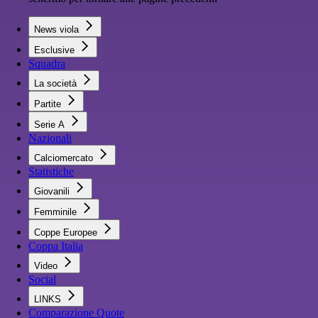
News viola
Esclusive
Squadra
La società
Partite
Serie A
Nazionali
Calciomercato
Statistiche
Giovanili
Femminile
Coppe Europee
Coppa Italia
Video
Social
LINKS
Comparazione Quote