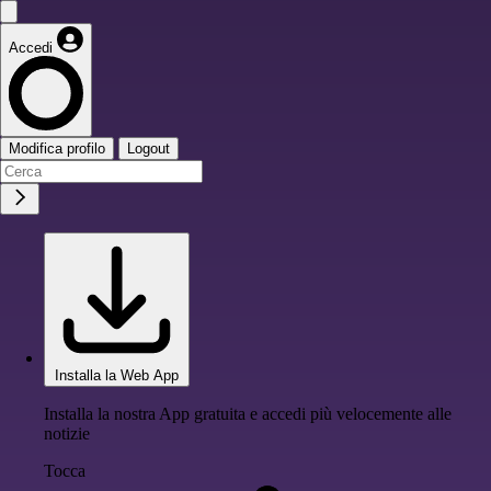
Accedi
Modifica profilo
Logout
Installa la Web App
Installa la nostra App gratuita e accedi più velocemente alle
notizie
Tocca