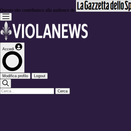
Questo sito contribuisce alla audience de
Accedi
Modifica profilo
Logout
Cerca