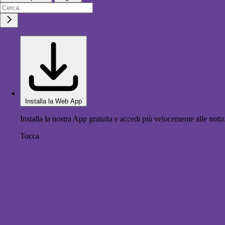
Installa la Web App
Installa la nostra App gratuita e accedi più velocemente alle notiz
Tocca