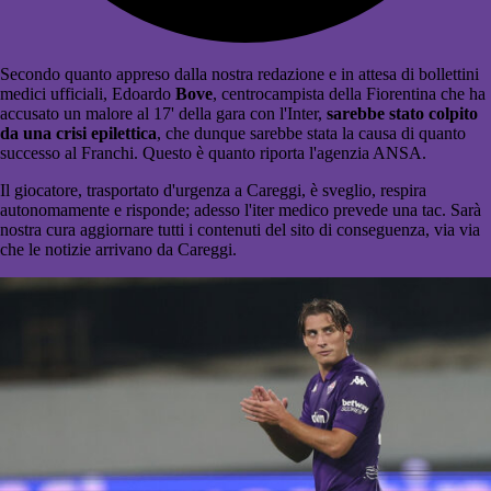
Secondo quanto appreso dalla nostra redazione e in attesa di bollettini
medici ufficiali, Edoardo
Bove
, centrocampista della Fiorentina che ha
accusato un malore al 17' della gara con l'Inter,
sarebbe stato colpito
da una crisi epilettica
, che dunque sarebbe stata la causa di quanto
successo al Franchi. Questo è quanto riporta l'agenzia ANSA.
Il giocatore, trasportato d'urgenza a Careggi, è sveglio, respira
autonomamente e risponde; adesso l'iter medico prevede una tac. Sarà
nostra cura aggiornare tutti i contenuti del sito di conseguenza, via via
che le notizie arrivano da Careggi.