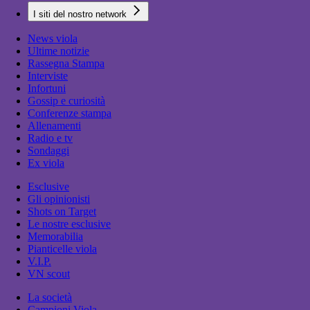
I siti del nostro network
News viola
Ultime notizie
Rassegna Stampa
Interviste
Infortuni
Gossip e curiosità
Conferenze stampa
Allenamenti
Radio e tv
Sondaggi
Ex viola
Esclusive
Gli opinionisti
Shots on Target
Le nostre esclusive
Memorabilia
Pianticelle viola
V.I.P.
VN scout
La società
Campioni Viola