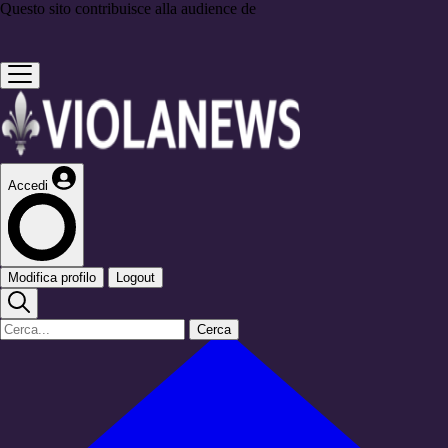
Questo sito contribuisce alla audience de
Accedi
Modifica profilo
Logout
Cerca