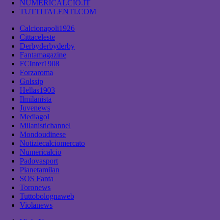
NUMERICALCIO.IT
TUTTITALENTI.COM
Calcionapoli1926
Cittaceleste
Derbyderbyderby
Fantamagazine
FCInter1908
Forzaroma
Golssip
Hellas1903
Ilmilanista
Juvenews
Mediagol
Milanistichannel
Mondoudinese
Notiziecalciomercato
Numericalcio
Padovasport
Pianetamilan
SOS Fanta
Toronews
Tuttobolognaweb
Violanews