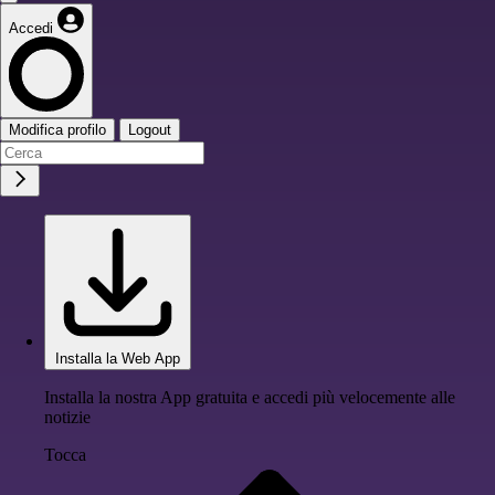
Accedi
Modifica profilo
Logout
Installa la Web App
Installa la nostra App gratuita e accedi più velocemente alle
notizie
Tocca