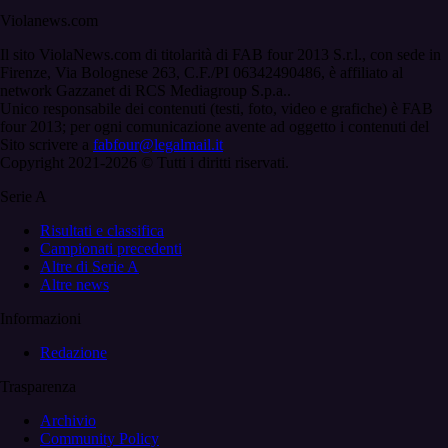
Violanews.com
Il sito ViolaNews.com di titolarità di FAB four 2013 S.r.l., con sede in
Firenze, Via Bolognese 263, C.F./PI 06342490486, è affiliato al
network Gazzanet di RCS Mediagroup S.p.a..
Unico responsabile dei contenuti (testi, foto, video e grafiche) è FAB
four 2013; per ogni comunicazione avente ad oggetto i contenuti del
Sito scrivere a
fabfour@legalmail.it
Copyright 2021-2026 © Tutti i diritti riservati.
Serie A
Risultati e classifica
Campionati precedenti
Altre di Serie A
Altre news
Informazioni
Redazione
Trasparenza
Archivio
Community Policy