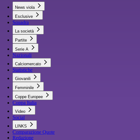
News viola
Esclusive
Squadra
La società
Partite
Serie A
Nazionali
Calciomercato
Statistiche
Giovanili
Femminile
Coppe Europee
Coppa Italia
Video
Social
LINKS
Comparazione Quote
Redazione