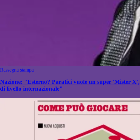
Rassegna stampa
Nazione: "Esterno? Paratici vuole un super 'Mister X',
di livello internazionale"