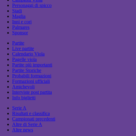
Personaggi di spicco
Stadi
Maglia
Inni e cori
Palmares
Sponsor
Partite
Live partite
Calendario Viola
Pagelle viola
Partite più importanti
Partite Storiche
Probabili formazioni
Formazioni ufficiali
Amichevoli
Interviste post partita
Info biglietti
Serie A
Risultati e classifica
Campionati precedenti
Altre di Serie A
Altre news