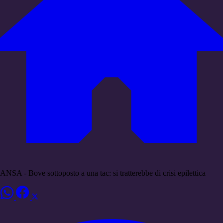
ANSA - Bove sottoposto a una tac: si tratterebbe di crisi epilettica