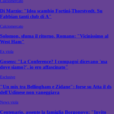
Calciomercato
Di Marzio: "Idea scambio Fortini-Thorstvedt. Su
Fabbian tanti club di A"
Calciomercato
Solomon, sfuma il ritorno. Romano: "Vicinissimo al
West Ham"
Ex viola
Gosens: "La Conference? I compagni dicevano 'ma
dove siamo?', io ero affascinato"
Esclusive
"Un mix tra Bellingham e Zidane": forse su Atta il ds
dell'Udinese non vaneggiava
News viola
Centenario, assente la famiglia Borgonovo: "Invito