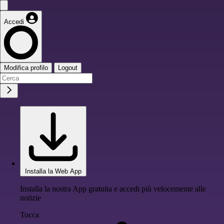
Accedi
Modifica profilo
Logout
Installa la Web App
Installa la nostra App gratuita e accedi più velocemente alle
notizie
Tocca