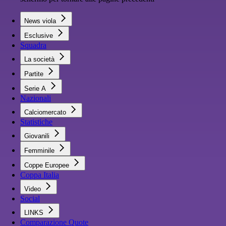
News viola
Esclusive
Squadra
La società
Partite
Serie A
Nazionali
Calciomercato
Statistiche
Giovanili
Femminile
Coppe Europee
Coppa Italia
Video
Social
LINKS
Comparazione Quote