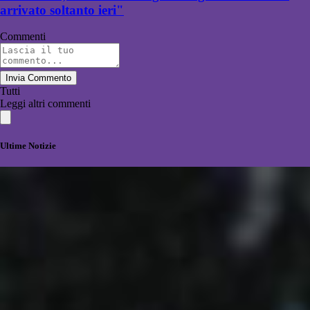
arrivato soltanto ieri"
Commenti
Invia Commento
Tutti
Leggi altri commenti
Ultime Notizie