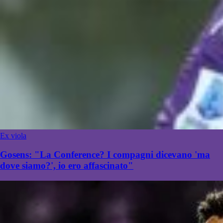
Ex viola
Gosens: "La Conference? I compagni dicevano 'ma
dove siamo?', io ero affascinato"