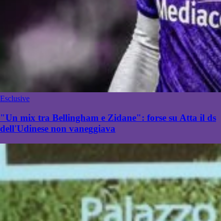
Esclusive
"Un mix tra Bellingham e Zidane": forse su Atta il ds
dell'Udinese non vaneggiava