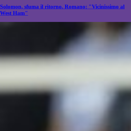
Solomon, sfuma il ritorno. Romano: "Vicinissimo al
West Ham"