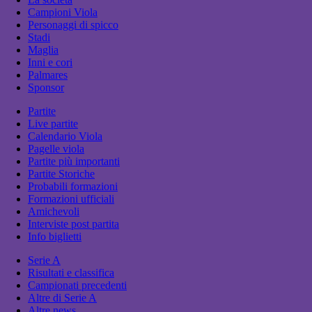
Campioni Viola
Personaggi di spicco
Stadi
Maglia
Inni e cori
Palmares
Sponsor
Partite
Live partite
Calendario Viola
Pagelle viola
Partite più importanti
Partite Storiche
Probabili formazioni
Formazioni ufficiali
Amichevoli
Interviste post partita
Info biglietti
Serie A
Risultati e classifica
Campionati precedenti
Altre di Serie A
Altre news