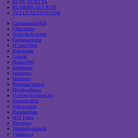
BLOG GUETTA
NUMERICALCIO.IT
TUTTITALENTI.COM
Calcionapoli1926
Cittaceleste
Derbyderbyderby
Fantamagazine
FCInter1908
Forzaroma
Golssip
Hellas1903
Ilmilanista
Juvenews
Mediagol
Milanistichannel
Mondoudinese
Notiziecalciomercato
Numericalcio
Padovasport
Pianetamilan
SOS Fanta
Toronews
Tuttobolognaweb
Violanews