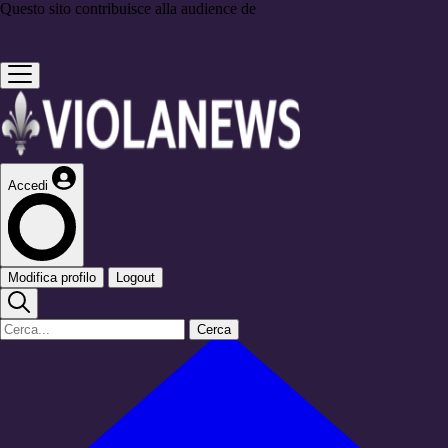
Questo sito contribuisce alla audience de
Accedi
Modifica profilo
Logout
Cerca