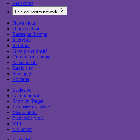
Redazione
I siti del nostro network
News viola
Ultime notizie
Rassegna Stampa
Interviste
Infortuni
Gossip e curiosità
Conferenze stampa
Allenamenti
Radio e tv
Sondaggi
Ex viola
Esclusive
Gli opinionisti
Shots on Target
Le nostre esclusive
Memorabilia
Pianticelle viola
V.I.P.
VN scout
La società