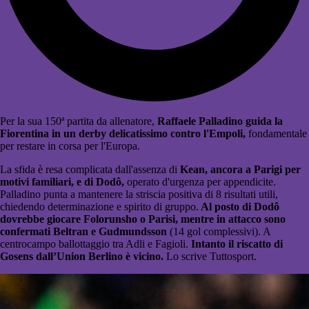
Per la sua 150ª partita da allenatore,
Raffaele Palladino guida la
Fiorentina in un derby delicatissimo contro l'Empoli,
fondamentale
per restare in corsa per l'Europa.
La sfida è resa complicata dall'assenza di
Kean, ancora a Parigi per
motivi familiari, e di Dodô,
operato d'urgenza per appendicite.
Palladino punta a mantenere la striscia positiva di 8 risultati utili,
chiedendo determinazione e spirito di gruppo.
Al posto di Dodô
dovrebbe giocare Folorunsho o Parisi, mentre in attacco sono
confermati Beltran e Gudmundsson
(14 gol complessivi). A
centrocampo ballottaggio tra Adli e Fagioli.
Intanto il riscatto di
Gosens dall’Union Berlino è vicino.
Lo scrive Tuttosport.