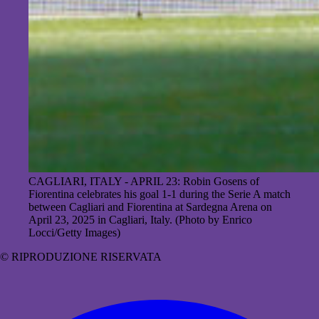
CAGLIARI, ITALY - APRIL 23: Robin Gosens of
Fiorentina celebrates his goal 1-1 during the Serie A match
between Cagliari and Fiorentina at Sardegna Arena on
April 23, 2025 in Cagliari, Italy. (Photo by Enrico
Locci/Getty Images)
© RIPRODUZIONE RISERVATA