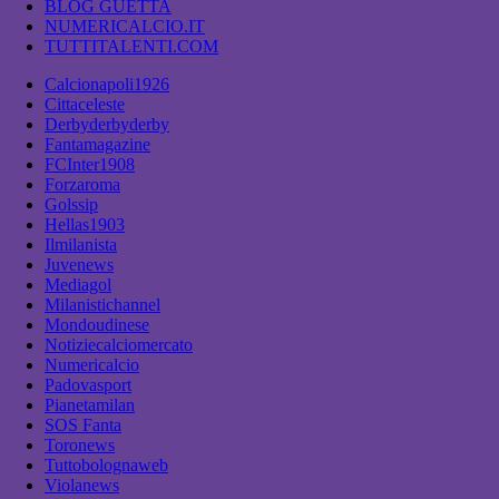
BLOG GUETTA
NUMERICALCIO.IT
TUTTITALENTI.COM
Calcionapoli1926
Cittaceleste
Derbyderbyderby
Fantamagazine
FCInter1908
Forzaroma
Golssip
Hellas1903
Ilmilanista
Juvenews
Mediagol
Milanistichannel
Mondoudinese
Notiziecalciomercato
Numericalcio
Padovasport
Pianetamilan
SOS Fanta
Toronews
Tuttobolognaweb
Violanews