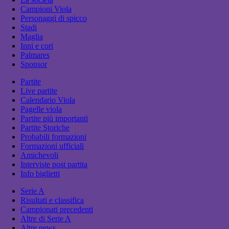
Campioni Viola
Personaggi di spicco
Stadi
Maglia
Inni e cori
Palmares
Sponsor
Partite
Live partite
Calendario Viola
Pagelle viola
Partite più importanti
Partite Storiche
Probabili formazioni
Formazioni ufficiali
Amichevoli
Interviste post partita
Info biglietti
Serie A
Risultati e classifica
Campionati precedenti
Altre di Serie A
Altre news