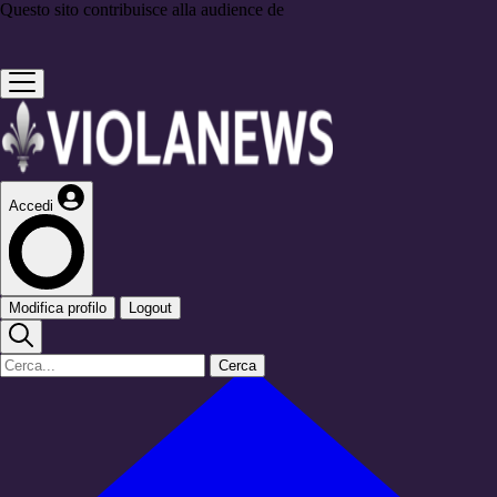
Questo sito contribuisce alla audience de
Accedi
Modifica profilo
Logout
Cerca