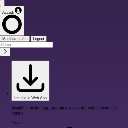
Accedi
Modifica profilo
Logout
Installa la Web App
Installa la nostra App gratuita e accedi più velocemente alle
notizie
Tocca