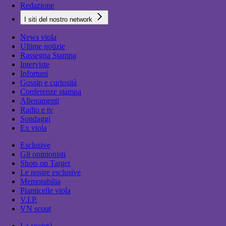
Redazione
I siti del nostro network
News viola
Ultime notizie
Rassegna Stampa
Interviste
Infortuni
Gossip e curiosità
Conferenze stampa
Allenamenti
Radio e tv
Sondaggi
Ex viola
Esclusive
Gli opinionisti
Shots on Target
Le nostre esclusive
Memorabilia
Pianticelle viola
V.I.P.
VN scout
La società