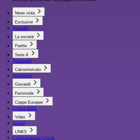
News viola
Esclusive
Squadra
La società
Partite
Serie A
Nazionali
Calciomercato
Statistiche
Giovanili
Femminile
Coppe Europee
Coppa Italia
Video
Social
LINKS
Comparazione Quote