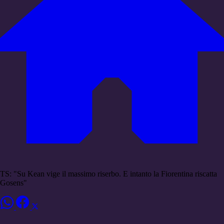
TS: "Su Kean vige il massimo riserbo. E intanto la Fiorentina riscatta
Gosens"