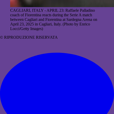
CAGLIARI, ITALY - APRIL 23: Raffaele Palladino
coach of Fiorentina reacts during the Serie A match
between Cagliari and Fiorentina at Sardegna Arena on
April 23, 2025 in Cagliari, Italy. (Photo by Enrico
Locci/Getty Images)
© RIPRODUZIONE RISERVATA