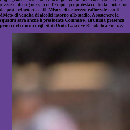
invece il tifo organizzato dell’Empoli per protesta contro la limitazione
dei posti nel settore ospiti.
Misure di sicurezza rafforzate con il
divieto di vendita di alcolici intorno allo stadio. A sostenere la
squadra sarà anche il presidente Commisso, all'ultima presenza
prima del ritorno negli Stati Uniti.
Lo scrive Repubblica Firenze.