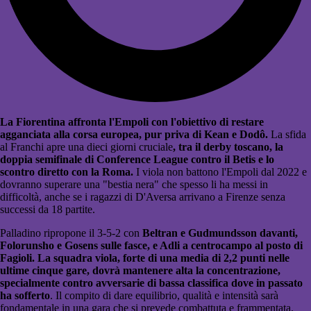
La Fiorentina affronta l'Empoli con l'obiettivo di restare
agganciata alla corsa europea, pur priva di Kean e Dodô.
La sfida
al Franchi apre una dieci giorni cruciale
, tra il derby toscano, la
doppia semifinale di Conference League contro il Betis e lo
scontro diretto con la Roma.
I viola non battono l'Empoli dal 2022 e
dovranno superare una "bestia nera" che spesso li ha messi in
difficoltà, anche se i ragazzi di D'Aversa arrivano a Firenze senza
successi da 18 partite.
Palladino ripropone il 3-5-2 con
Beltran e Gudmundsson davanti,
Folorunsho e Gosens sulle fasce, e Adli a centrocampo al posto di
Fagioli. La squadra viola, forte di una media di 2,2 punti nelle
ultime cinque gare, dovrà mantenere alta la concentrazione,
specialmente contro avversarie di bassa classifica dove in passato
ha sofferto
. Il compito di dare equilibrio, qualità e intensità sarà
fondamentale in una gara che si prevede combattuta e frammentata.