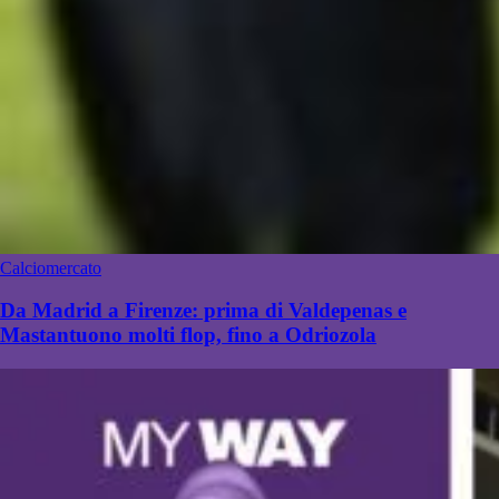
Calciomercato
Da Madrid a Firenze: prima di Valdepenas e
Mastantuono molti flop, fino a Odriozola