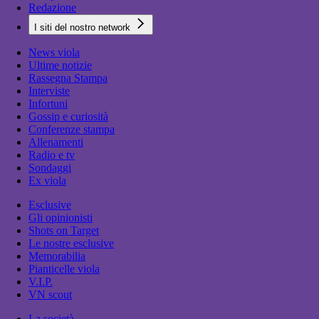
Redazione
I siti del nostro network
News viola
Ultime notizie
Rassegna Stampa
Interviste
Infortuni
Gossip e curiosità
Conferenze stampa
Allenamenti
Radio e tv
Sondaggi
Ex viola
Esclusive
Gli opinionisti
Shots on Target
Le nostre esclusive
Memorabilia
Pianticelle viola
V.I.P.
VN scout
La società