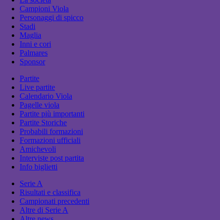
Campioni Viola
Personaggi di spicco
Stadi
Maglia
Inni e cori
Palmares
Sponsor
Partite
Live partite
Calendario Viola
Pagelle viola
Partite più importanti
Partite Storiche
Probabili formazioni
Formazioni ufficiali
Amichevoli
Interviste post partita
Info biglietti
Serie A
Risultati e classifica
Campionati precedenti
Altre di Serie A
Altre news