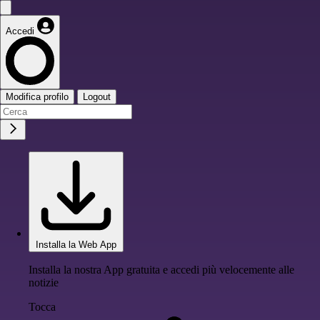
Accedi
Modifica profilo
Logout
Installa la Web App
Installa la nostra App gratuita e accedi più velocemente alle
notizie
Tocca