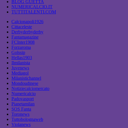
BLOG GUETTA
NUMERICALCIO.IT
TUTTITALENTI.COM
Calcionapoli1926
Cittaceleste
Derbyderbyderby
Fantamagazine
FCInter1908
Forzaroma
Golssip
Hellas1903
Ilmilanista
Juvenews
Mediagol
Milanistichannel
Mondoudinese
Notiziecalciomercato
Numericalcio
Padovasport
Pianetamilan
SOS Fanta
Toronews
Tuttobolognaweb
Violanews