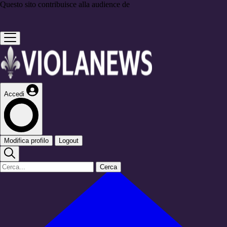
Questo sito contribuisce alla audience de
Accedi
Modifica profilo
Logout
Cerca