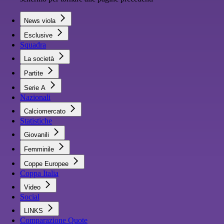
News viola
Esclusive
Squadra
La società
Partite
Serie A
Nazionali
Calciomercato
Statistiche
Giovanili
Femminile
Coppe Europee
Coppa Italia
Video
Social
LINKS
Comparazione Quote