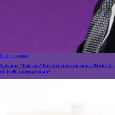
Rassegna stampa
Nazione: "Esterno? Paratici vuole un super 'Mister X',
di livello internazionale"