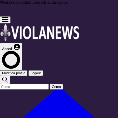
Questo sito contribuisce alla audience de
Accedi
Modifica profilo
Logout
Cerca