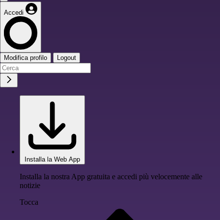
Accedi
Modifica profilo
Logout
Installa la Web App
Installa la nostra App gratuita e accedi più velocemente alle
notizie
Tocca