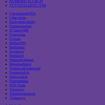
NUMERICALCIO.IT
TUTTITALENTI.COM
Calcionapoli1926
Cittaceleste
Derbyderbyderby
Fantamagazine
FCInter1908
Forzaroma
Golssip
Hellas1903
Ilmilanista
Juvenews
Mediagol
Milanistichannel
Mondoudinese
Notiziecalciomercato
Numericalcio
Padovasport
Pianetamilan
SOS Fanta
Toronews
Tuttobolognaweb
Violanews