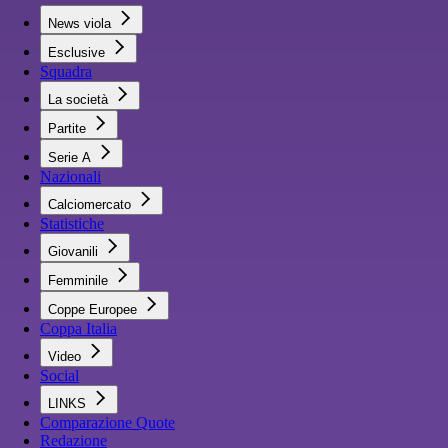
News viola
Esclusive
Squadra
La società
Partite
Serie A
Nazionali
Calciomercato
Statistiche
Giovanili
Femminile
Coppe Europee
Coppa Italia
Video
Social
LINKS
Comparazione Quote
Redazione