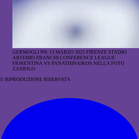
GERMOGLI PH: 13 MARZO 2025 FIRENZE STADIO
ARTEMIO FRANCHI CONFERENCE LEAGUE
FIORENTINA VS PANATHINAIKOS NELLA FOTO
ZANIOLO
© RIPRODUZIONE RISERVATA