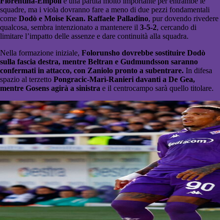
Fiorentina-Empoli
è una partita molto importante per entrambe le
squadre, ma i viola dovranno fare a meno di due pezzi fondamentali
come
Dodò e Moise Kean. Raffaele Palladino
, pur dovendo rivedere
qualcosa, sembra intenzionato a mantenere il
3-5-2
, cercando di
limitare l’impatto delle assenze e dare continuità alla squadra.
Nella formazione iniziale,
Folorunsho dovrebbe sostituire Dodò
sulla fascia destra, mentre Beltran e Gudmundsson saranno
confermati in attacco, con Zaniolo pronto a subentrare.
In difesa
spazio al terzetto
Pongracic-Marì-Ranieri davanti a De Gea,
mentre Gosens agirà a sinistra
e il centrocampo sarà quello titolare.