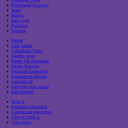
Personaggi di spicco
Stadi
Maglia
Inni e cori
Palmares
Sponsor
Partite
Live partite
Calendario Viola
Pagelle viola
Partite più importanti
Partite Storiche
Probabili formazioni
Formazioni ufficiali
Amichevoli
Interviste post partita
Info biglietti
Serie A
Risultati e classifica
Campionati precedenti
Altre di Serie A
Altre news