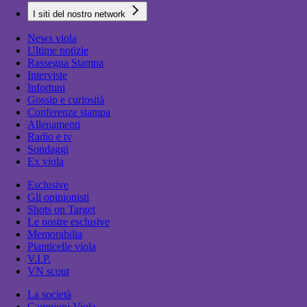
I siti del nostro network
News viola
Ultime notizie
Rassegna Stampa
Interviste
Infortuni
Gossip e curiosità
Conferenze stampa
Allenamenti
Radio e tv
Sondaggi
Ex viola
Esclusive
Gli opinionisti
Shots on Target
Le nostre esclusive
Memorabilia
Pianticelle viola
V.I.P.
VN scout
La società
Campioni Viola