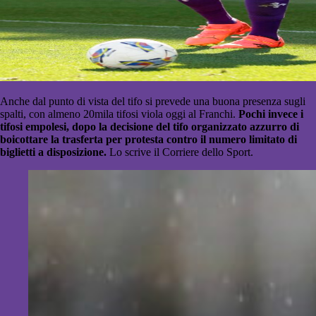
Anche dal punto di vista del tifo si prevede una buona presenza sugli
spalti, con almeno 20mila tifosi viola oggi al Franchi.
Pochi invece i
tifosi empolesi, dopo la decisione del tifo organizzato azzurro di
boicottare la trasferta per protesta contro il numero limitato di
biglietti a disposizione.
Lo scrive il Corriere dello Sport.