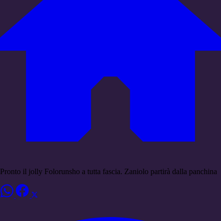
Pronto il jolly Folorunsho a tutta fascia. Zaniolo partirà dalla panchina