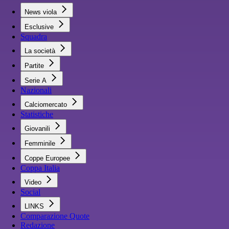
News viola
Esclusive
Squadra
La società
Partite
Serie A
Nazionali
Calciomercato
Statistiche
Giovanili
Femminile
Coppe Europee
Coppa Italia
Video
Social
LINKS
Comparazione Quote
Redazione