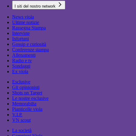
I siti del nostro network
News viola
Ultime notizie
Rassegna Stampa
Interviste
Infortuni
Gossip e curiosità
Conferenze stampa
Allenamenti
Radio e tv
Sondaggi
Ex viola
Esclusive
Gli opinionisti
Shots on Target
Le nostre esclusive
Memorabilia
Pianticelle viola
V.I.P.
VN scout
La società
Campioni Viola