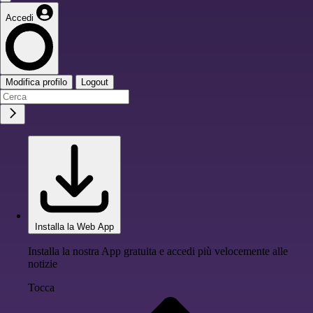
Accedi
Modifica profilo
Logout
Installa la Web App
Installa la nostra App gratuita e accedi più velocemente alle
notizie
Tocca