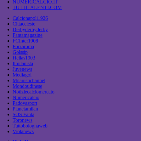
NUMERICALCIO.IT
TUTTITALENTI.COM
Calcionapoli1926
Cittaceleste
Derbyderbyderby
Fantamagazine
FCInter1908
Forzaroma
Golssip
Hellas1903
Ilmilanista
Juvenews
Mediagol
Milanistichannel
Mondoudinese
Notiziecalciomercato
Numericalcio
Padovasport
Pianetamilan
SOS Fanta
Toronews
Tuttobolognaweb
Violanews