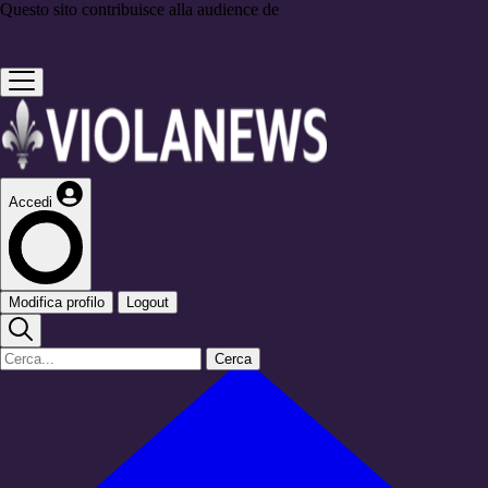
Questo sito contribuisce alla audience de
Accedi
Modifica profilo
Logout
Cerca