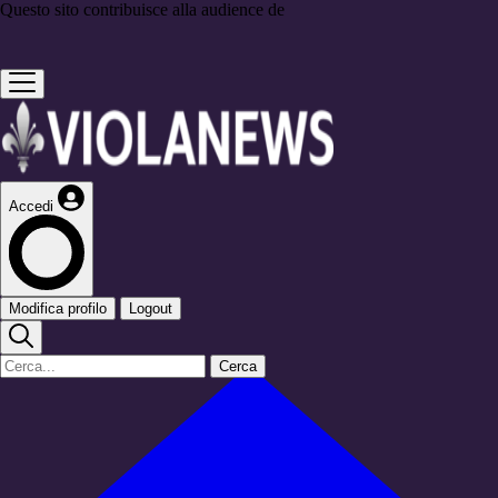
Questo sito contribuisce alla audience de
Accedi
Modifica profilo
Logout
Cerca