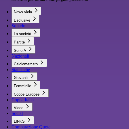
News viola
Esclusive
Squadra
La società
Partite
Serie A
Nazionali
Calciomercato
Statistiche
Giovanili
Femminile
Coppe Europee
Coppa Italia
Video
Social
LINKS
Comparazione Quote