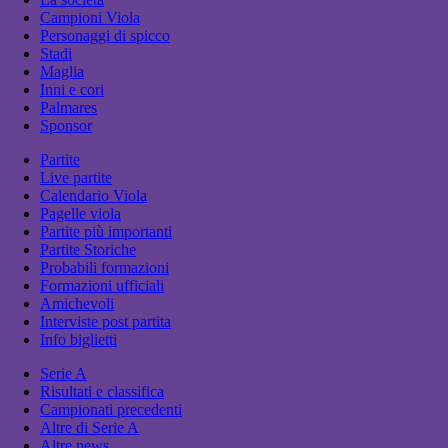
Campioni Viola
Personaggi di spicco
Stadi
Maglia
Inni e cori
Palmares
Sponsor
Partite
Live partite
Calendario Viola
Pagelle viola
Partite più importanti
Partite Storiche
Probabili formazioni
Formazioni ufficiali
Amichevoli
Interviste post partita
Info biglietti
Serie A
Risultati e classifica
Campionati precedenti
Altre di Serie A
Altre news