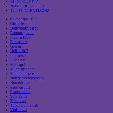
BLOG GUETTA
NUMERICALCIO.IT
TUTTITALENTI.COM
Calcionapoli1926
Cittaceleste
Derbyderbyderby
Fantamagazine
FCInter1908
Forzaroma
Golssip
Hellas1903
Ilmilanista
Juvenews
Mediagol
Milanistichannel
Mondoudinese
Notiziecalciomercato
Numericalcio
Padovasport
Pianetamilan
SOS Fanta
Toronews
Tuttobolognaweb
Violanews