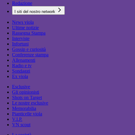
Redazione
I siti del nostro network
News viola
Ultime notizie
Rassegna Stampa
Interviste
Infortuni
Gossip e curiosità
Conferenze stampa
Allenamenti
Radio e tv
Sondaggi
Ex viola
Esclusive
Gli opinionisti
Shots on Target
Le nostre esclusive
Memorabilia
Pianticelle viola
V.I.P.
VN scout
La società