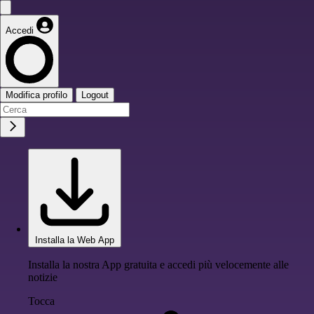
Accedi
Modifica profilo
Logout
Installa la Web App
Installa la nostra App gratuita e accedi più velocemente alle
notizie
Tocca