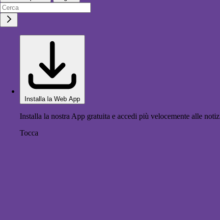
Installa la Web App
Installa la nostra App gratuita e accedi più velocemente alle notiz
Tocca