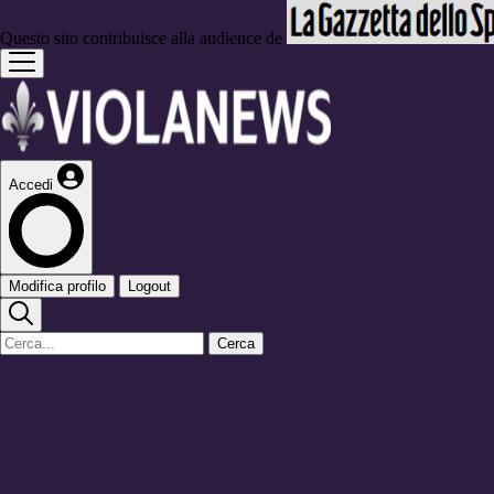
Questo sito contribuisce alla audience de
Accedi
Modifica profilo
Logout
Cerca