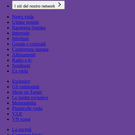
I siti del nostro network
News viola
Ultime notizie
Rassegna Stampa
Interviste
Infortuni
Gossip e curiosità
Conferenze stampa
Allenamenti
Radio e tv
Sondaggi
Ex viola
Esclusive
Gli opinionisti
Shots on Target
Le nostre esclusive
Memorabilia
Pianticelle viola
V.I.P.
VN scout
La società
Campioni Viola