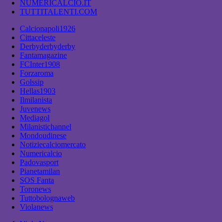
NUMERICALCIO.IT
TUTTITALENTI.COM
Calcionapoli1926
Cittaceleste
Derbyderbyderby
Fantamagazine
FCInter1908
Forzaroma
Golssip
Hellas1903
Ilmilanista
Juvenews
Mediagol
Milanistichannel
Mondoudinese
Notiziecalciomercato
Numericalcio
Padovasport
Pianetamilan
SOS Fanta
Toronews
Tuttobolognaweb
Violanews