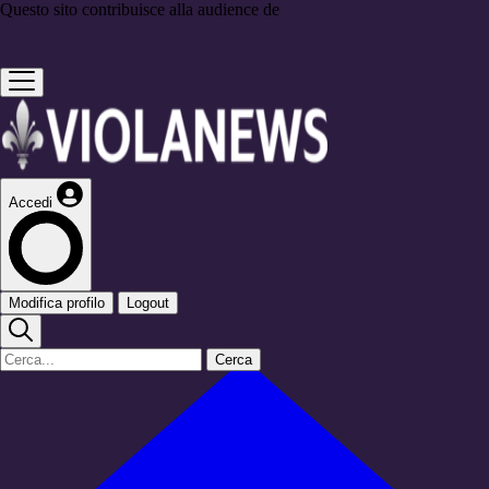
Questo sito contribuisce alla audience de
Accedi
Modifica profilo
Logout
Cerca