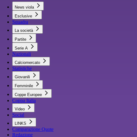
News viola
Esclusive
Squadra
La società
Partite
Serie A
Nazionali
Calciomercato
Statistiche
Giovanili
Femminile
Coppe Europee
Coppa Italia
Video
Social
LINKS
Comparazione Quote
Redazione