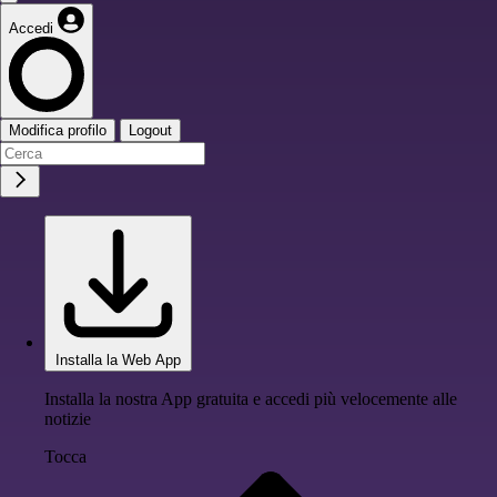
Accedi
Modifica profilo
Logout
Installa la Web App
Installa la nostra App gratuita e accedi più velocemente alle
notizie
Tocca