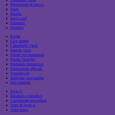
Personaggi di spicco
Stadi
Maglia
Inni e cori
Palmares
Sponsor
Partite
Live partite
Calendario Viola
Pagelle viola
Partite più importanti
Partite Storiche
Probabili formazioni
Formazioni ufficiali
Amichevoli
Interviste post partita
Info biglietti
Serie A
Risultati e classifica
Campionati precedenti
Altre di Serie A
Altre news