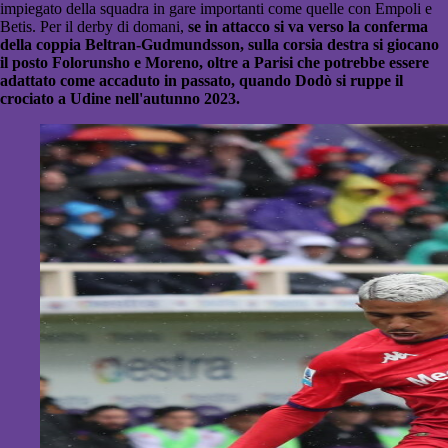
impiegato della squadra in gare importanti come quelle con Empoli e
Betis. Per il derby di domani,
se in attacco si va verso la conferma
della coppia Beltran-Gudmundsson, sulla corsia destra si giocano
il posto Folorunsho e Moreno, oltre a Parisi che potrebbe essere
adattato come accaduto in passato, quando Dodò si ruppe il
crociato a Udine nell'autunno 2023.