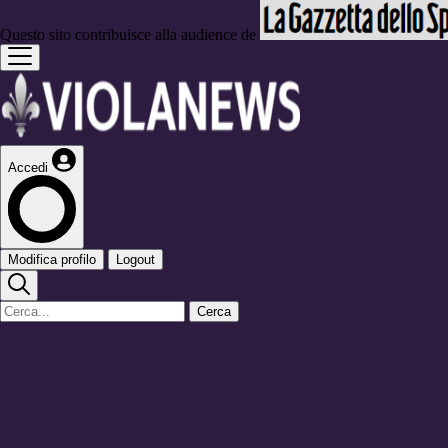
Questo sito contribuisce alla audience de
Accedi
Modifica profilo
Logout
Cerca