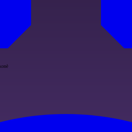
Ikonè