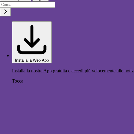
Installa la Web App
Installa la nostra App gratuita e accedi più velocemente alle notiz
Tocca