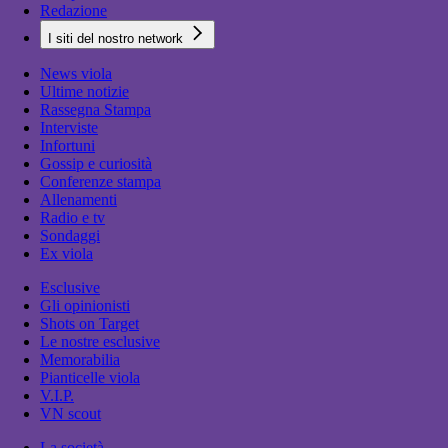
Redazione
I siti del nostro network
News viola
Ultime notizie
Rassegna Stampa
Interviste
Infortuni
Gossip e curiosità
Conferenze stampa
Allenamenti
Radio e tv
Sondaggi
Ex viola
Esclusive
Gli opinionisti
Shots on Target
Le nostre esclusive
Memorabilia
Pianticelle viola
V.I.P.
VN scout
La società