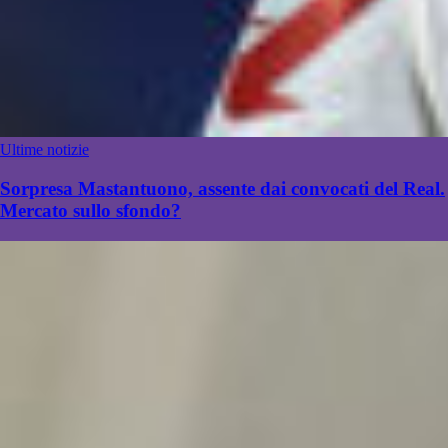
Ultime notizie
Sorpresa Mastantuono, assente dai convocati del Real.
Mercato sullo sfondo?