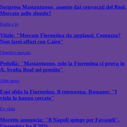
Sorpresa Mastantuono, assente dai convocati del Real.
Mercato sullo sfondo?
Radio e tv
Vitale: "Mercato Fiorentina da applausi. Comuzzo?
Non farei affari con Cairo"
Obiettivi mercato
Pedullà: "Mastantuono, solo la Fiorentina ci prova in
A. Svolta Real sul prestito"
Altre news
Espì sfida la Fiorentina. Il retroscena, Romano: "I
viola lo hanno cercato"
Ex viola
Moretto annuncia: "Il Napoli spinge per Favasuli".
Fiorentina ha il 50%