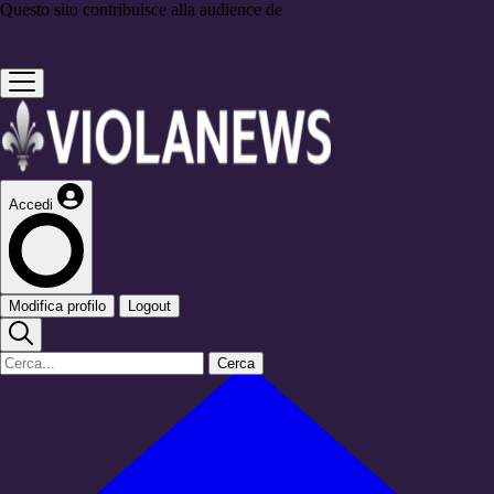
Questo sito contribuisce alla audience de
Accedi
Modifica profilo
Logout
Cerca