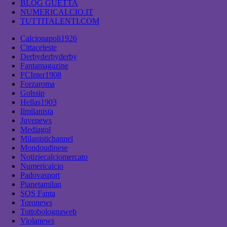
BLOG GUETTA
NUMERICALCIO.IT
TUTTITALENTI.COM
Calcionapoli1926
Cittaceleste
Derbyderbyderby
Fantamagazine
FCInter1908
Forzaroma
Golssip
Hellas1903
Ilmilanista
Juvenews
Mediagol
Milanistichannel
Mondoudinese
Notiziecalciomercato
Numericalcio
Padovasport
Pianetamilan
SOS Fanta
Toronews
Tuttobolognaweb
Violanews