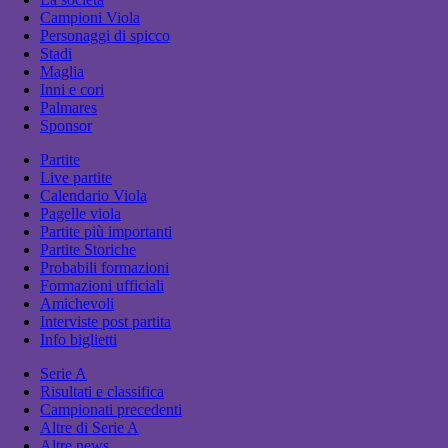
Campioni Viola
Personaggi di spicco
Stadi
Maglia
Inni e cori
Palmares
Sponsor
Partite
Live partite
Calendario Viola
Pagelle viola
Partite più importanti
Partite Storiche
Probabili formazioni
Formazioni ufficiali
Amichevoli
Interviste post partita
Info biglietti
Serie A
Risultati e classifica
Campionati precedenti
Altre di Serie A
Altre news