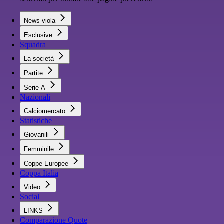
News viola
Esclusive
Squadra
La società
Partite
Serie A
Nazionali
Calciomercato
Statistiche
Giovanili
Femminile
Coppe Europee
Coppa Italia
Video
Social
LINKS
Comparazione Quote