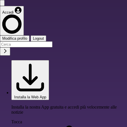
Accedi
Modifica profilo
Logout
Installa la Web App
Installa la nostra App gratuita e accedi più velocemente alle
notizie
Tocca