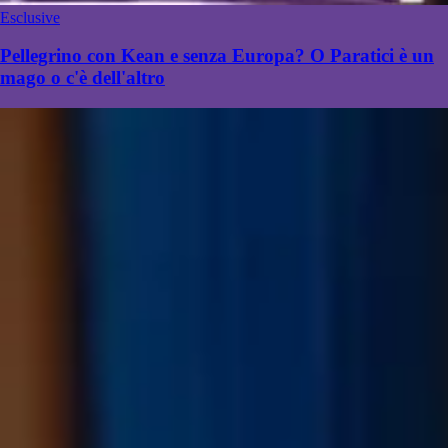
Esclusive
Pellegrino con Kean e senza Europa? O Paratici è un
mago o c'è dell'altro