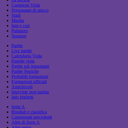
Campioni Viola
Personaggi di spicco
Stadi
Maglia
Inni e cori
Palmares
Sponsor
Partite
Live partite
Calendario Viola
Pagelle viola
Partite più importanti
Partite Storiche
Probabili formazioni
Formazioni ufficiali
Amichevoli
Interviste post partita
Info biglietti
Serie A
Risultati e classifica
Campionati precedenti
Altre di Serie A
Altre news