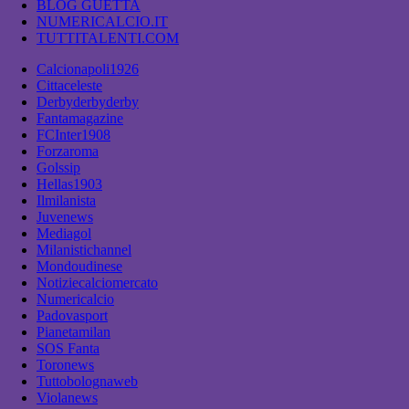
BLOG GUETTA
NUMERICALCIO.IT
TUTTITALENTI.COM
Calcionapoli1926
Cittaceleste
Derbyderbyderby
Fantamagazine
FCInter1908
Forzaroma
Golssip
Hellas1903
Ilmilanista
Juvenews
Mediagol
Milanistichannel
Mondoudinese
Notiziecalciomercato
Numericalcio
Padovasport
Pianetamilan
SOS Fanta
Toronews
Tuttobolognaweb
Violanews