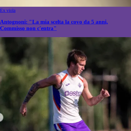
Ex viola
Antognoni: "La mia scelta la covo da 5 anni,
Commisso non c'entra"