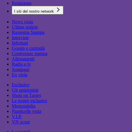
Redazione
I siti del nostro network
News viola
Ultime notizie
Rassegna Stampa
Interviste
Infortuni
Gossip e curiosità
Conferenze stampa
Allenamenti
Radio e tv
Sondaggi
Ex viola
Esclusive
Gli opinionisti
Shots on Target
Le nostre esclusive
Memorabilia
Pianticelle viola
V.I.P.
VN scout
La società