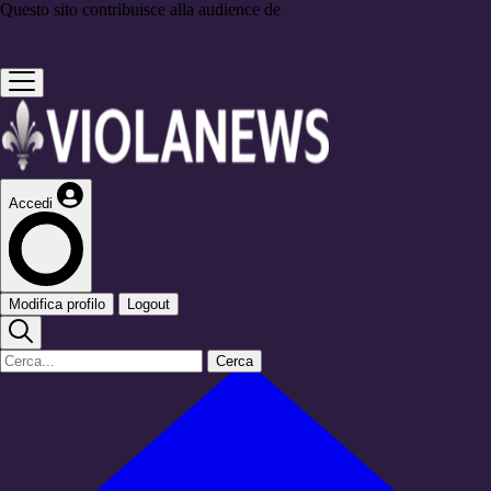
Questo sito contribuisce alla audience de
Accedi
Modifica profilo
Logout
Cerca