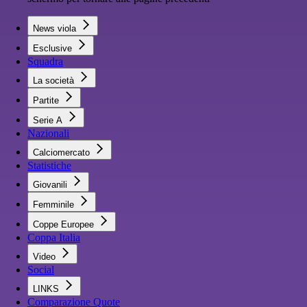
News viola
Esclusive
Squadra
La società
Partite
Serie A
Nazionali
Calciomercato
Statistiche
Giovanili
Femminile
Coppe Europee
Coppa Italia
Video
Social
LINKS
Comparazione Quote