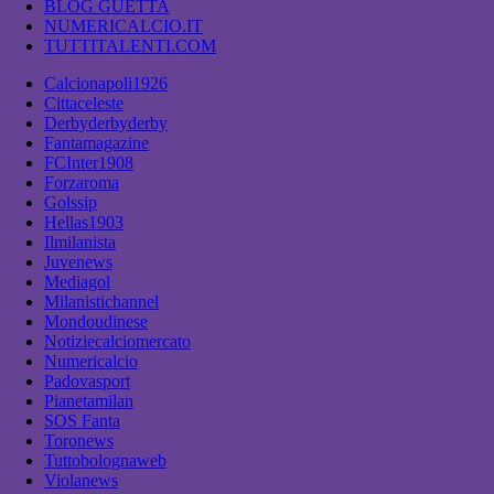
BLOG GUETTA
NUMERICALCIO.IT
TUTTITALENTI.COM
Calcionapoli1926
Cittaceleste
Derbyderbyderby
Fantamagazine
FCInter1908
Forzaroma
Golssip
Hellas1903
Ilmilanista
Juvenews
Mediagol
Milanistichannel
Mondoudinese
Notiziecalciomercato
Numericalcio
Padovasport
Pianetamilan
SOS Fanta
Toronews
Tuttobolognaweb
Violanews