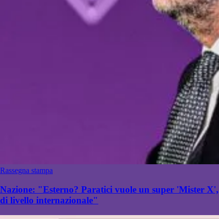
Rassegna stampa
Nazione: "Esterno? Paratici vuole un super 'Mister X',
di livello internazionale"