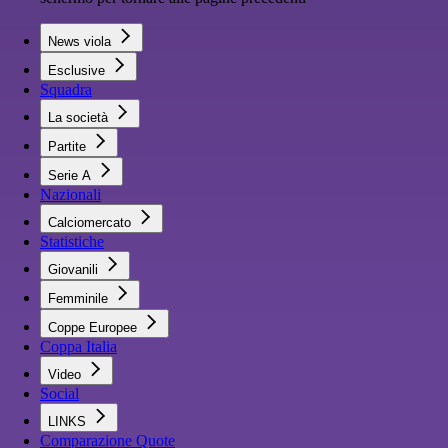
News viola
Esclusive
Squadra
La società
Partite
Serie A
Nazionali
Calciomercato
Statistiche
Giovanili
Femminile
Coppe Europee
Coppa Italia
Video
Social
LINKS
Comparazione Quote