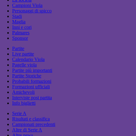
Campioni Viola
Personaggi di spicco
Stadi
Maglia
Inni e cori
Palmares
Sponsor
Partite
Live partite
Calendario Viola
Pagelle viola
Partite più importanti
Partite Storiche
Probabili formazioni
Formazioni ufficiali
Amichevoli
Interviste post partita
Info biglietti
Serie A
Risultati e classifica
Campionati precedenti
Altre di Serie A
Altre news