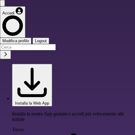
Accedi
Modifica profilo
Logout
Installa la Web App
Installa la nostra App gratuita e accedi più velocemente alle
notizie
Tocca