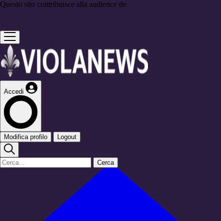
Questo sito contribuisce alla audience de
Accedi
Modifica profilo
Logout
Cerca