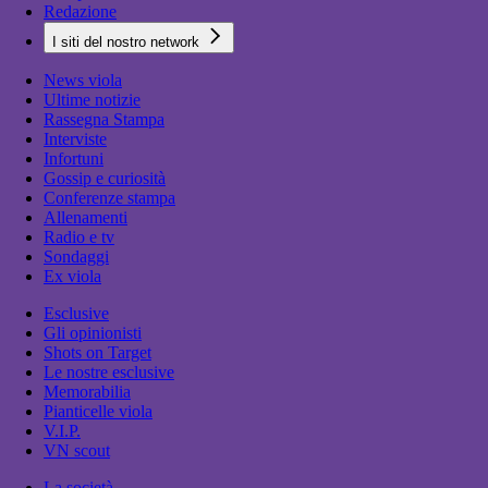
Redazione
I siti del nostro network
News viola
Ultime notizie
Rassegna Stampa
Interviste
Infortuni
Gossip e curiosità
Conferenze stampa
Allenamenti
Radio e tv
Sondaggi
Ex viola
Esclusive
Gli opinionisti
Shots on Target
Le nostre esclusive
Memorabilia
Pianticelle viola
V.I.P.
VN scout
La società