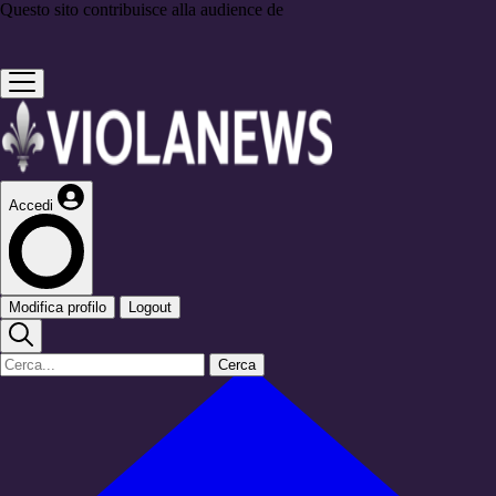
Questo sito contribuisce alla audience de
Accedi
Modifica profilo
Logout
Cerca