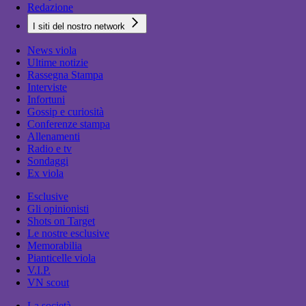
Redazione
I siti del nostro network
News viola
Ultime notizie
Rassegna Stampa
Interviste
Infortuni
Gossip e curiosità
Conferenze stampa
Allenamenti
Radio e tv
Sondaggi
Ex viola
Esclusive
Gli opinionisti
Shots on Target
Le nostre esclusive
Memorabilia
Pianticelle viola
V.I.P.
VN scout
La società