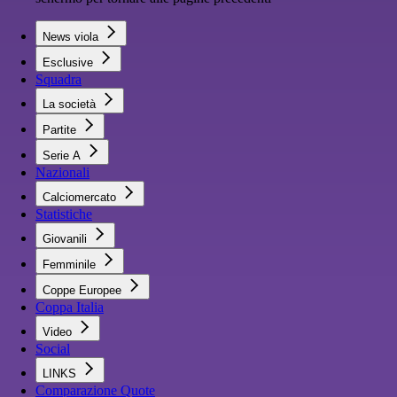
News viola
Esclusive
Squadra
La società
Partite
Serie A
Nazionali
Calciomercato
Statistiche
Giovanili
Femminile
Coppe Europee
Coppa Italia
Video
Social
LINKS
Comparazione Quote