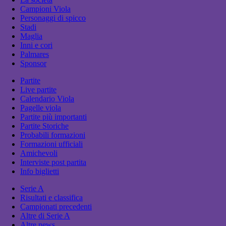
Campioni Viola
Personaggi di spicco
Stadi
Maglia
Inni e cori
Palmares
Sponsor
Partite
Live partite
Calendario Viola
Pagelle viola
Partite più importanti
Partite Storiche
Probabili formazioni
Formazioni ufficiali
Amichevoli
Interviste post partita
Info biglietti
Serie A
Risultati e classifica
Campionati precedenti
Altre di Serie A
Altre news