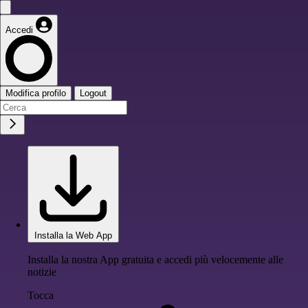
Accedi
Modifica profilo
Logout
Installa la Web App
Installa la nostra App gratuita e accedi più velocemente alle
notizie
Tocca