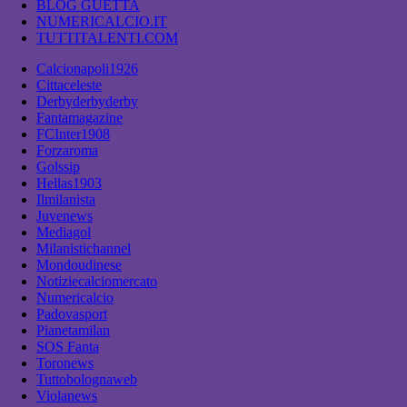
BLOG GUETTA
NUMERICALCIO.IT
TUTTITALENTI.COM
Calcionapoli1926
Cittaceleste
Derbyderbyderby
Fantamagazine
FCInter1908
Forzaroma
Golssip
Hellas1903
Ilmilanista
Juvenews
Mediagol
Milanistichannel
Mondoudinese
Notiziecalciomercato
Numericalcio
Padovasport
Pianetamilan
SOS Fanta
Toronews
Tuttobolognaweb
Violanews