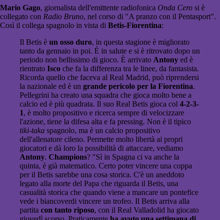
Mario Gago
, giornalista dell'emittente radiofonica
Onda Cero
si è
collegato con
Radio Bruno
, nel corso di "A pranzo con il Pentasport".
Così il collega spagnolo in vista di
Betis-Fiorentina
:
Il Betis è
un osso duro
, in questa stagione è migliorato
tanto da gennaio in poi. È in salute e si è ritrovato dopo un
periodo non bellissimo di gioco. È arrivato
Antony
ed è
rientrato
Isco
che fa la differenza tra le linee, da fantasista.
Ricorda quello che faceva al Real Madrid, può riprendersi
la nazionale ed è un
grande pericolo per la Fiorentina
.
Pellegrini ha creato una squadra che gioca molto bene a
calcio ed è più quadrata. Il suo Real Betis gioca col
4-2-3-
1
, è molto propositivo e ricerca sempre di velocizzare
l'azione, tiene la difesa alta e fa pressing. Non è il tipico
tiki-taka
spagnolo, ma è un calcio propositivo
dell'allenatore cileno. Permette molto libertà ai propri
giocatori e dà loro la possibilità di attaccare, vediamo
Antony
.
Champions
? "Sì in Spagna ci va anche la
quinta, è già matematico. Certo poter vincere una coppa
per il Betis sarebbe una cosa storica. C'è un aneddoto
legato alla morte del Papa che riguarda il Betis, una
casualità storica che quando viene a mancare un pontefice
vede i biancoverdi vincere un trofeo. Il Betis arriva alla
partita
con tanto riposo
, con il Real Valladolid ha giocato
giovedì scorso. Praticamente
ha avuto una settimana di