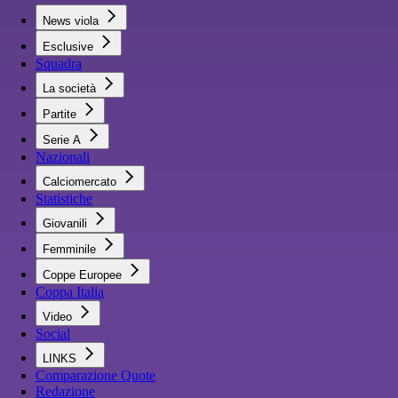
News viola
Esclusive
Squadra
La società
Partite
Serie A
Nazionali
Calciomercato
Statistiche
Giovanili
Femminile
Coppe Europee
Coppa Italia
Video
Social
LINKS
Comparazione Quote
Redazione