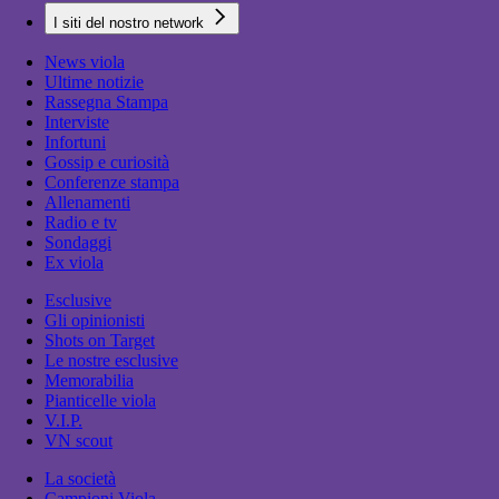
I siti del nostro network
News viola
Ultime notizie
Rassegna Stampa
Interviste
Infortuni
Gossip e curiosità
Conferenze stampa
Allenamenti
Radio e tv
Sondaggi
Ex viola
Esclusive
Gli opinionisti
Shots on Target
Le nostre esclusive
Memorabilia
Pianticelle viola
V.I.P.
VN scout
La società
Campioni Viola