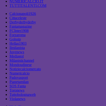
NUMERICALCIO.IT
TUTTITALENTI.COM
Calcionapoli1926
Cittaceleste
Derbyderbyderby
Fantamagazine
FCInter1908
Forzaroma
Golssip
Hellas1903
Ilmilanista
Juvenews
Mediagol
Milanistichannel
Mondoudinese
Notiziecalciomercato
Numericalcio
Padovasport
Pianetamilan
SOS Fanta
Toronews
Tuttobolognaweb
Violanews