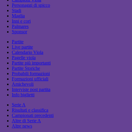
Personaggi di spicco
Stadi
Maglia
Inni e cori
Palmares
Sponsor
Partite
Live partite
Calendario Viola
Pagelle viola
Partite più importanti
Partite Storiche
Probabili formazioni
Formazioni ufficiali
Amichevoli
Interviste post partita
Info biglietti
Serie A
Risultati e classifica
Campionati precedenti
Altre di Serie A
Altre news