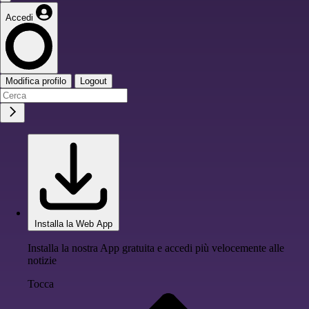
Accedi
Modifica profilo
Logout
Installa la Web App
Installa la nostra App gratuita e accedi più velocemente alle
notizie
Tocca