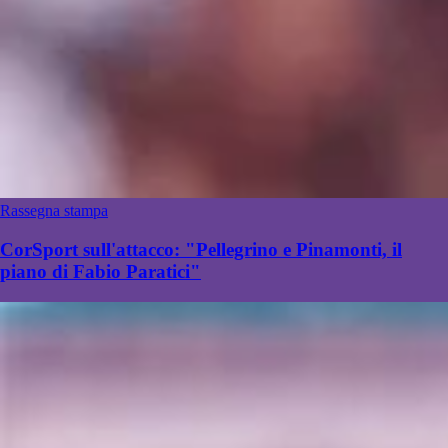
Rassegna stampa
CorSport sull'attacco: "Pellegrino e Pinamonti, il
piano di Fabio Paratici"