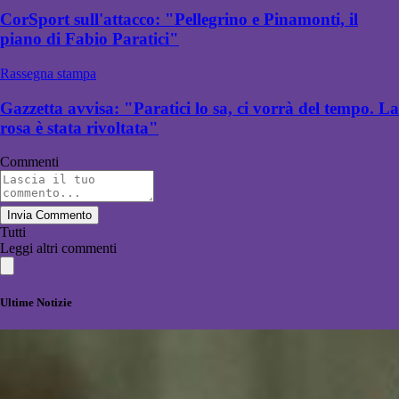
CorSport sull'attacco: "Pellegrino e Pinamonti, il
piano di Fabio Paratici"
Rassegna stampa
Gazzetta avvisa: "Paratici lo sa, ci vorrà del tempo. La
rosa è stata rivoltata"
Commenti
Invia Commento
Tutti
Leggi altri commenti
Ultime Notizie