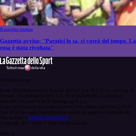
Rassegna stampa
Gazzetta avvisa: "Paratici lo sa, ci vorrà del tempo. La
rosa è stata rivoltata"
Violanews.com
Il sito ViolaNews.com di titolarità di FAB four 2013 S.r.l., con sede in
Firenze, Via Bolognese 263, C.F./PI 06342490486, è affiliato al
network Gazzanet di RCS Mediagroup S.p.a..
Unico responsabile dei contenuti (testi, foto, video e grafiche) è FAB
four 2013; per ogni comunicazione avente ad oggetto i contenuti del
Sito scrivere a
fabfour@legalmail.it
Copyright 2021-2026 © Tutti i diritti riservati.
Serie A