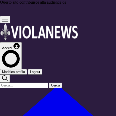
Questo sito contribuisce alla audience de
Accedi
Modifica profilo
Logout
Cerca