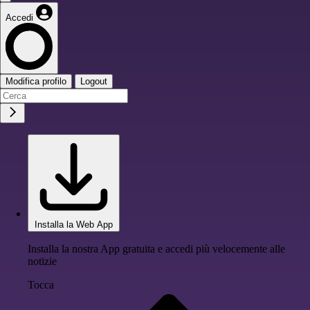
Accedi
Modifica profilo
Logout
Installa la Web App
Installa la nostra App gratuita e accedi più velocemente alle
notizie
Tocca