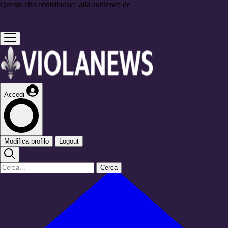
Questo sito contribuisce alla audience de
Accedi
Modifica profilo
Logout
Cerca