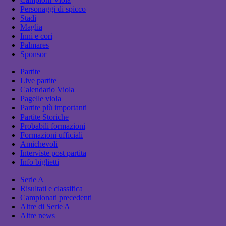
Personaggi di spicco
Stadi
Maglia
Inni e cori
Palmares
Sponsor
Partite
Live partite
Calendario Viola
Pagelle viola
Partite più importanti
Partite Storiche
Probabili formazioni
Formazioni ufficiali
Amichevoli
Interviste post partita
Info biglietti
Serie A
Risultati e classifica
Campionati precedenti
Altre di Serie A
Altre news