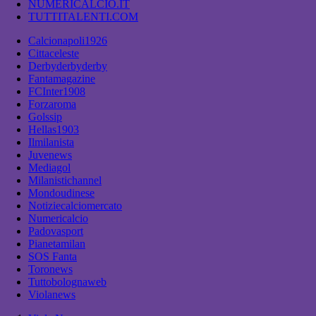
NUMERICALCIO.IT
TUTTITALENTI.COM
Calcionapoli1926
Cittaceleste
Derbyderbyderby
Fantamagazine
FCInter1908
Forzaroma
Golssip
Hellas1903
Ilmilanista
Juvenews
Mediagol
Milanistichannel
Mondoudinese
Notiziecalciomercato
Numericalcio
Padovasport
Pianetamilan
SOS Fanta
Toronews
Tuttobolognaweb
Violanews