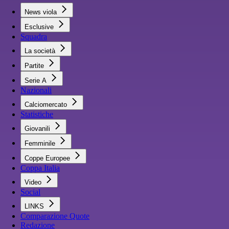
News viola
Esclusive
Squadra
La società
Partite
Serie A
Nazionali
Calciomercato
Statistiche
Giovanili
Femminile
Coppe Europee
Coppa Italia
Video
Social
LINKS
Comparazione Quote
Redazione