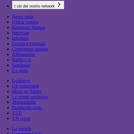
I siti del nostro network
News viola
Ultime notizie
Rassegna Stampa
Interviste
Infortuni
Gossip e curiosità
Conferenze stampa
Allenamenti
Radio e tv
Sondaggi
Ex viola
Esclusive
Gli opinionisti
Shots on Target
Le nostre esclusive
Memorabilia
Pianticelle viola
V.I.P.
VN scout
La società
Campioni Viola