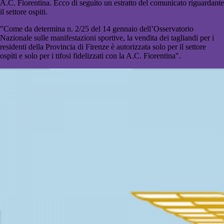
A.C. Fiorentina. Ecco di seguito un estratto del comunicato riguardante
il settore ospiti.
"Come da determina n. 2/25 del 14 gennaio dell’Osservatorio
Nazionale sulle manifestazioni sportive, la vendita dei tagliandi per i
residenti della Provincia di Firenze è autorizzata solo per il settore
ospiti e solo per i tifosi fidelizzati con la A.C. Fiorentina".