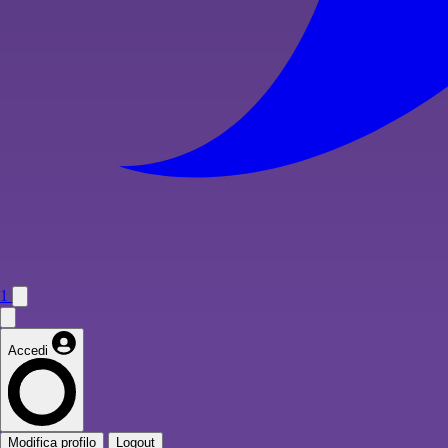
1
Accedi
Modifica profilo
Logout