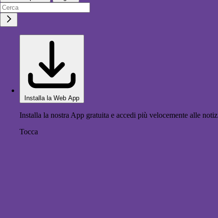
Installa la Web App
Installa la nostra App gratuita e accedi più velocemente alle notiz
Tocca