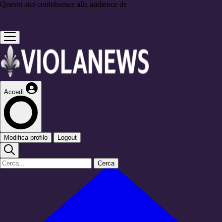
Questo sito contribuisce alla audience de
Accedi
Modifica profilo
Logout
Cerca