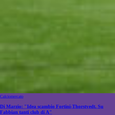
Calciomercato
Di Marzio: "Idea scambio Fortini-Thorstvedt. Su
Fabbian tanti club di A"