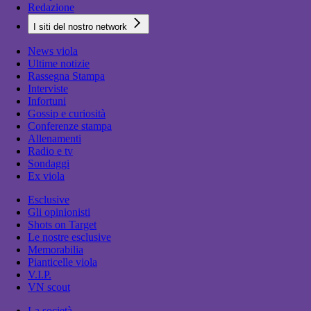
Redazione
I siti del nostro network
News viola
Ultime notizie
Rassegna Stampa
Interviste
Infortuni
Gossip e curiosità
Conferenze stampa
Allenamenti
Radio e tv
Sondaggi
Ex viola
Esclusive
Gli opinionisti
Shots on Target
Le nostre esclusive
Memorabilia
Pianticelle viola
V.I.P.
VN scout
La società