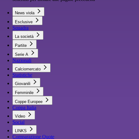
News viola
Esclusive
Squadra
La società
Partite
Serie A
Nazionali
Calciomercato
Statistiche
Giovanili
Femminile
Coppe Europee
Coppa Italia
Video
Social
LINKS
Comparazione Quote