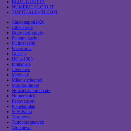
BLOG GUETTA
NUMERICALCIO.IT
TUTTITALENTI.COM
Calcionapoli1926
Cittaceleste
Derbyderbyderby
Fantamagazine
FCInter1908
Forzaroma
Golssip
Hellas1903
Ilmilanista
Juvenews
Mediagol
Milanistichannel
Mondoudinese
Notiziecalciomercato
Numericalcio
Padovasport
Pianetamilan
SOS Fanta
Toronews
Tuttobolognaweb
Violanews