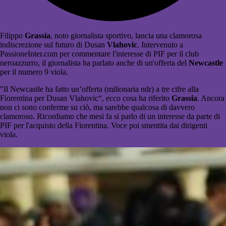
Filippo
Grassia
, noto giornalista sportivo, lancia una clamorosa
indiscrezione sul futuro di Dusan
Vlahovic
. Intervenuto a
PassioneInter.com per commentare l'interesse di PIF per il club
neroazzurro, il giornalista ha parlato anche di un'offerta del
Newcastle
per il numero 9 viola.
"Il Newcastle ha fatto un’offerta (milionaria ndr) a tre cifre alla
Fiorentina per Dusan Vlahovic“, ecco cosa ha riferito
Grassia
. Ancora
non ci sono conferme su ciò, ma sarebbe qualcosa di davvero
clamoroso. Ricordiamo che mesi fa si parlo di un interesse da parte di
PIF per l'acquisto della Fiorentina. Voce poi smentita dai dirigenti
viola.