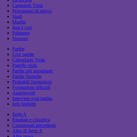
Campioni Viola
Personaggi di spicco
Stadi
Maglia
Inni e cori
Palmares
Sponsor
Partite
Live partite
Calendario Viola
Pagelle viola
Partite più importanti
Partite Storiche
Probabili formazioni
Formazioni ufficiali
Amichevoli
Interviste post partita
Info biglietti
Serie A
Risultati e classifica
Campionati precedenti
Altre di Serie A
Altre news