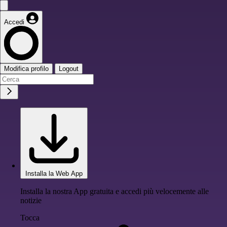
Accedi
Modifica profilo
Logout
Installa la Web App
Installa la nostra App gratuita e accedi più velocemente alle
notizie
Tocca