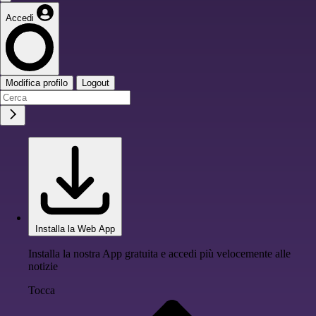
Accedi
Modifica profilo
Logout
Installa la Web App
Installa la nostra App gratuita e accedi più velocemente alle
notizie
Tocca