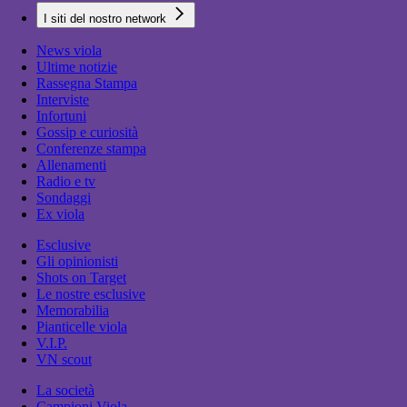
I siti del nostro network
News viola
Ultime notizie
Rassegna Stampa
Interviste
Infortuni
Gossip e curiosità
Conferenze stampa
Allenamenti
Radio e tv
Sondaggi
Ex viola
Esclusive
Gli opinionisti
Shots on Target
Le nostre esclusive
Memorabilia
Pianticelle viola
V.I.P.
VN scout
La società
Campioni Viola