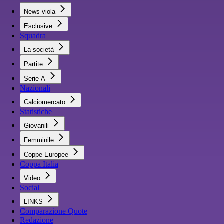
News viola
Esclusive
Squadra
La società
Partite
Serie A
Nazionali
Calciomercato
Statistiche
Giovanili
Femminile
Coppe Europee
Coppa Italia
Video
Social
LINKS
Comparazione Quote
Redazione