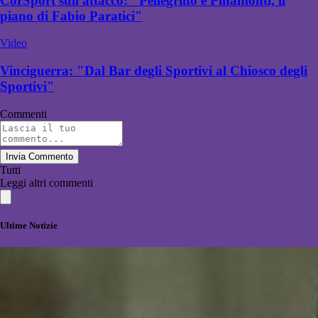
CorSport sull'attacco: "Pellegrino e Pinamonti, il
piano di Fabio Paratici"
Video
Vinciguerra: "Dal Bar degli Sportivi al Chiosco degli
Sportivi"
Commenti
Invia Commento
Tutti
Leggi altri commenti
Ultime Notizie