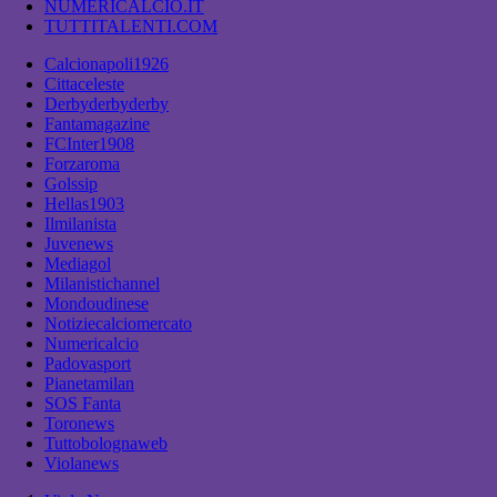
NUMERICALCIO.IT
TUTTITALENTI.COM
Calcionapoli1926
Cittaceleste
Derbyderbyderby
Fantamagazine
FCInter1908
Forzaroma
Golssip
Hellas1903
Ilmilanista
Juvenews
Mediagol
Milanistichannel
Mondoudinese
Notiziecalciomercato
Numericalcio
Padovasport
Pianetamilan
SOS Fanta
Toronews
Tuttobolognaweb
Violanews