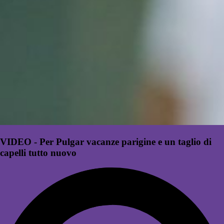
VIDEO - Per Pulgar vacanze parigine e un taglio di
capelli tutto nuovo