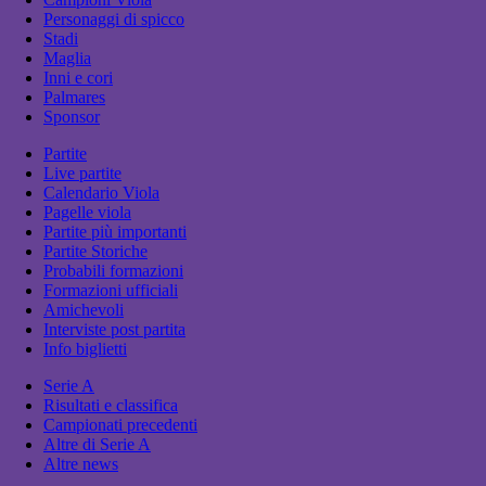
Personaggi di spicco
Stadi
Maglia
Inni e cori
Palmares
Sponsor
Partite
Live partite
Calendario Viola
Pagelle viola
Partite più importanti
Partite Storiche
Probabili formazioni
Formazioni ufficiali
Amichevoli
Interviste post partita
Info biglietti
Serie A
Risultati e classifica
Campionati precedenti
Altre di Serie A
Altre news