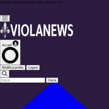
Questo sito contribuisce alla audience de
Accedi
Modifica profilo
Logout
Cerca