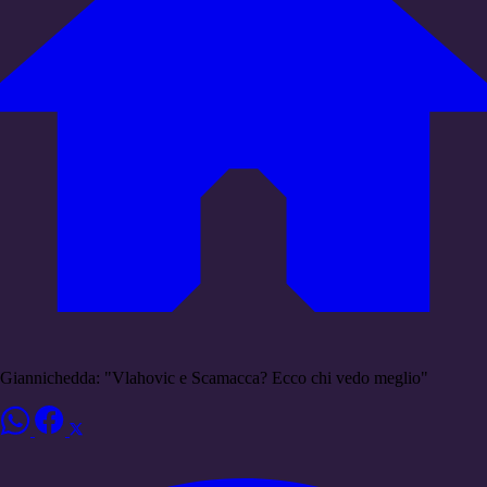
Giannichedda: "Vlahovic e Scamacca? Ecco chi vedo meglio"