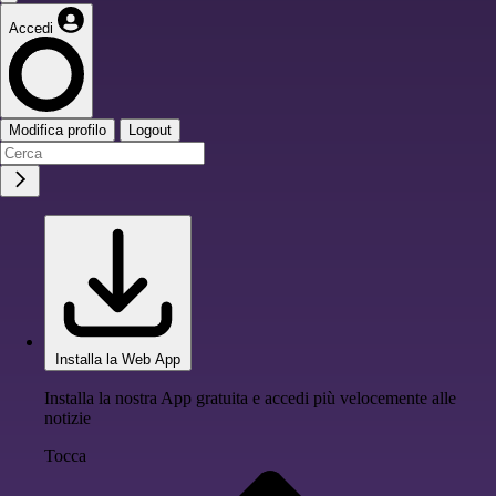
Accedi
Modifica profilo
Logout
Installa la Web App
Installa la nostra App gratuita e accedi più velocemente alle
notizie
Tocca