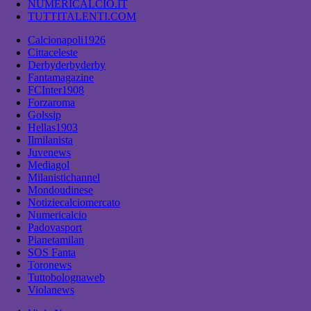
NUMERICALCIO.IT
TUTTITALENTI.COM
Calcionapoli1926
Cittaceleste
Derbyderbyderby
Fantamagazine
FCInter1908
Forzaroma
Golssip
Hellas1903
Ilmilanista
Juvenews
Mediagol
Milanistichannel
Mondoudinese
Notiziecalciomercato
Numericalcio
Padovasport
Pianetamilan
SOS Fanta
Toronews
Tuttobolognaweb
Violanews