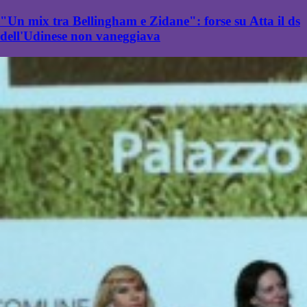
"Un mix tra Bellingham e Zidane": forse su Atta il ds
dell'Udinese non vaneggiava