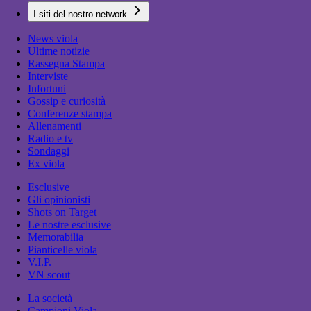
I siti del nostro network
News viola
Ultime notizie
Rassegna Stampa
Interviste
Infortuni
Gossip e curiosità
Conferenze stampa
Allenamenti
Radio e tv
Sondaggi
Ex viola
Esclusive
Gli opinionisti
Shots on Target
Le nostre esclusive
Memorabilia
Pianticelle viola
V.I.P.
VN scout
La società
Campioni Viola