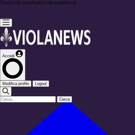
Questo sito contribuisce alla audience de
Accedi
Modifica profilo
Logout
Cerca