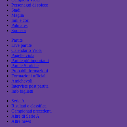
Personaggi di spicco
Stadi
Maglia
Inni e cori
Palmares
Sponsor
Partite
Live partite
Calendario Viola
Pagelle viola
Partite più importanti
Partite Storiche
Probabili formazioni
Formazioni ufficiali
Amichevoli
Interviste post partita
Info biglietti
Serie A
Risultati e classifica
Campionati precedenti
Altre di Serie A
Altre news