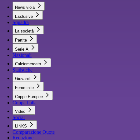
News viola
Esclusive
Squadra
La società
Partite
Serie A
Nazionali
Calciomercato
Statistiche
Giovanili
Femminile
Coppe Europee
Coppa Italia
Video
Social
LINKS
Comparazione Quote
Redazione