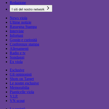
Redazione
I siti del nostro network
News viola
Ultime notizie
Rassegna Stampa
Interviste
Infortuni
Gossip e curiosità
Conferenze stampa
Allenamenti
Radio e tv
Sondaggi
Ex viola
Esclusive
Gli opinionisti
Shots on Target
Le nostre esclusive
Memorabilia
Pianticelle viola
V.I.P.
VN scout
La società