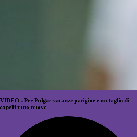
VIDEO - Per Pulgar vacanze parigine e un taglio di
capelli tutto nuovo