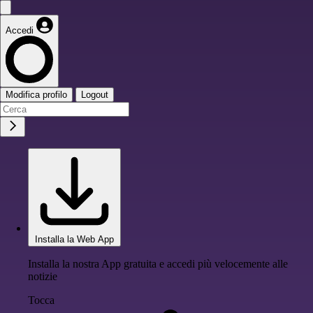
Accedi
Modifica profilo
Logout
Installa la Web App
Installa la nostra App gratuita e accedi più velocemente alle
notizie
Tocca