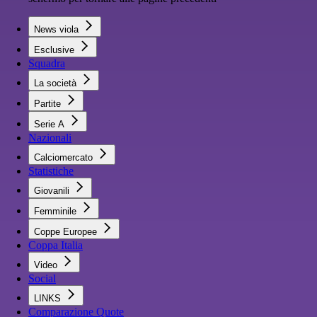
News viola
Esclusive
Squadra
La società
Partite
Serie A
Nazionali
Calciomercato
Statistiche
Giovanili
Femminile
Coppe Europee
Coppa Italia
Video
Social
LINKS
Comparazione Quote