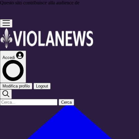
Questo sito contribuisce alla audience de
Accedi
Modifica profilo
Logout
Cerca