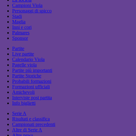
Campioni Viola
Personaggi di spicco
Stadi
Maglia
Inni e cori
Palmares
Sponsor
Partite
Live partite
Calendario Viola
Pagelle viola
Partite più importanti
Partite Storiche
Probabili formazioni
Formazioni ufficiali
Amichevoli
Interviste post partita
Info biglietti
Serie A
Risultati e classifica
Campionati precedenti
Altre di Serie A
Altre news