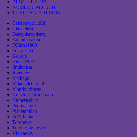
BLOG GUETTA
NUMERICALCIO.IT
TUTTITALENTI.COM
Calcionapoli1926
Cittaceleste
Derbyderbyderby
Fantamagazine
FCInter1908
Forzaroma
Golssip
Hellas1903
Ilmilanista
Juvenews
Mediagol
Milanistichannel
Mondoudinese
Notiziecalciomercato
Numericalcio
Padovasport
Pianetamilan
SOS Fanta
Toronews
Tuttobolognaweb
Violanews