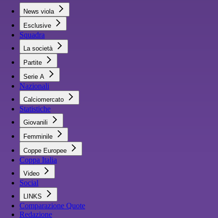
News viola
Esclusive
Squadra
La società
Partite
Serie A
Nazionali
Calciomercato
Statistiche
Giovanili
Femminile
Coppe Europee
Coppa Italia
Video
Social
LINKS
Comparazione Quote
Redazione