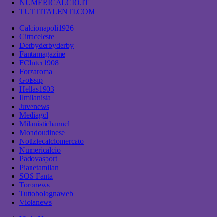
NUMERICALCIO.IT
TUTTITALENTI.COM
Calcionapoli1926
Cittaceleste
Derbyderbyderby
Fantamagazine
FCInter1908
Forzaroma
Golssip
Hellas1903
Ilmilanista
Juvenews
Mediagol
Milanistichannel
Mondoudinese
Notiziecalciomercato
Numericalcio
Padovasport
Pianetamilan
SOS Fanta
Toronews
Tuttobolognaweb
Violanews