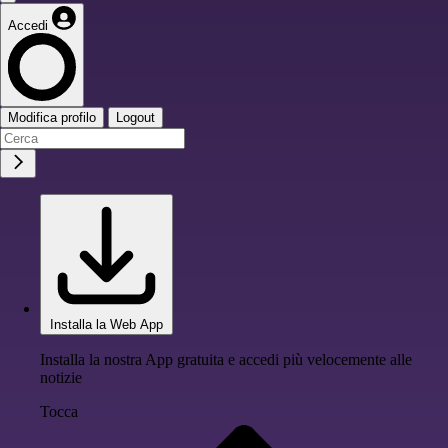
Accedi
Modifica profilo
Logout
Installa la Web App
Installa la nostra App gratuita e accedi più velocemente alle
notizie
Tocca