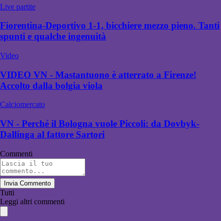
Live partite
Fiorentina-Deportivo 1-1, bicchiere mezzo pieno. Tanti
spunti e qualche ingenuità
Video
VIDEO VN - Mastantuono è atterrato a Firenze!
Accolto dalla bolgia viola
Calciomercato
VN - Perché il Bologna vuole Piccoli: da Dovbyk-
Dallinga al fattore Sartori
Commenti
Invia Commento
Tutti
Leggi altri commenti