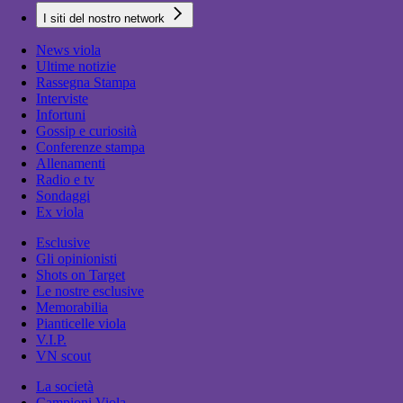
I siti del nostro network
News viola
Ultime notizie
Rassegna Stampa
Interviste
Infortuni
Gossip e curiosità
Conferenze stampa
Allenamenti
Radio e tv
Sondaggi
Ex viola
Esclusive
Gli opinionisti
Shots on Target
Le nostre esclusive
Memorabilia
Pianticelle viola
V.I.P.
VN scout
La società
Campioni Viola