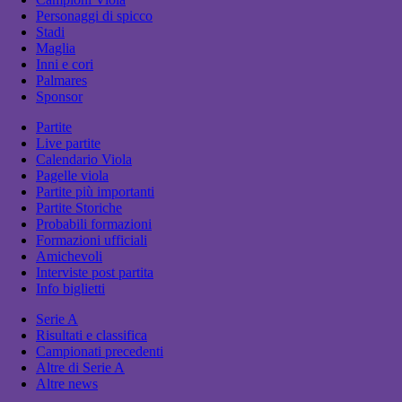
Personaggi di spicco
Stadi
Maglia
Inni e cori
Palmares
Sponsor
Partite
Live partite
Calendario Viola
Pagelle viola
Partite più importanti
Partite Storiche
Probabili formazioni
Formazioni ufficiali
Amichevoli
Interviste post partita
Info biglietti
Serie A
Risultati e classifica
Campionati precedenti
Altre di Serie A
Altre news