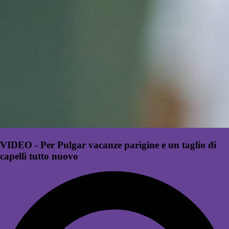
VIDEO - Per Pulgar vacanze parigine e un taglio di
capelli tutto nuovo