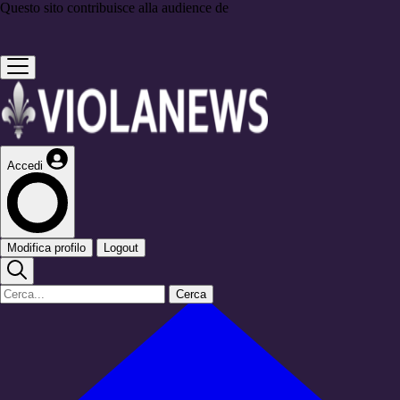
Questo sito contribuisce alla audience de
Accedi
Modifica profilo
Logout
Cerca