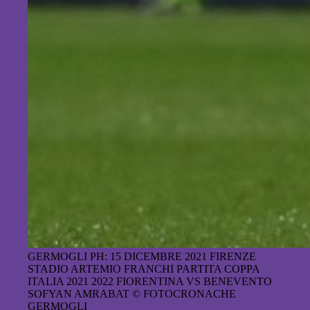
GERMOGLI PH: 15 DICEMBRE 2021 FIRENZE
STADIO ARTEMIO FRANCHI PARTITA COPPA
ITALIA 2021 2022 FIORENTINA VS BENEVENTO
SOFYAN AMRABAT © FOTOCRONACHE
GERMOGLI