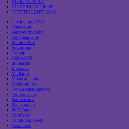
BLOG GUETTA
NUMERICALCIO.IT
TUTTITALENTI.COM
Calcionapoli1926
Cittaceleste
Derbyderbyderby
Fantamagazine
FCInter1908
Forzaroma
Golssip
Hellas1903
Ilmilanista
Juvenews
Mediagol
Milanistichannel
Mondoudinese
Notiziecalciomercato
Numericalcio
Padovasport
Pianetamilan
SOS Fanta
Toronews
Tuttobolognaweb
Violanews