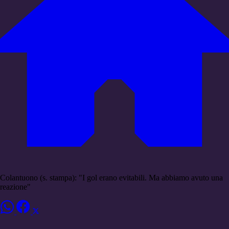
Colantuono (s. stampa): "I gol erano evitabili. Ma abbiamo avuto una
reazione"