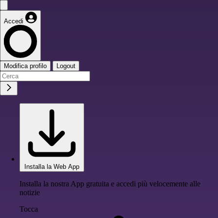
Accedi
Modifica profilo
Logout
Installa la Web App
Installa la nostra App gratuita e accedi più velocemente alle
notizie
Tocca