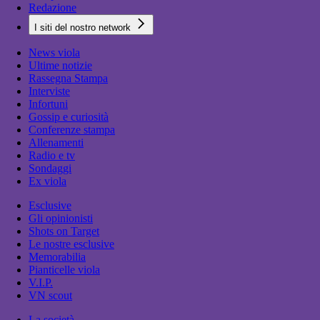
Redazione
I siti del nostro network
News viola
Ultime notizie
Rassegna Stampa
Interviste
Infortuni
Gossip e curiosità
Conferenze stampa
Allenamenti
Radio e tv
Sondaggi
Ex viola
Esclusive
Gli opinionisti
Shots on Target
Le nostre esclusive
Memorabilia
Pianticelle viola
V.I.P.
VN scout
La società