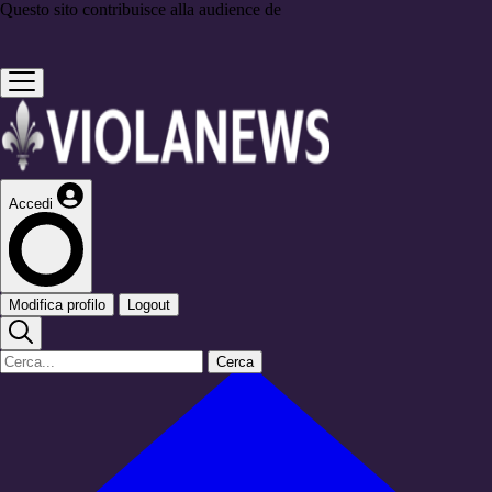
Questo sito contribuisce alla audience de
Accedi
Modifica profilo
Logout
Cerca