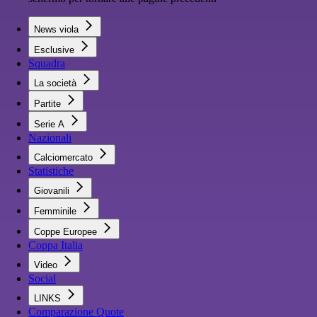
News viola
Esclusive
Squadra
La società
Partite
Serie A
Nazionali
Calciomercato
Statistiche
Giovanili
Femminile
Coppe Europee
Coppa Italia
Video
Social
LINKS
Comparazione Quote