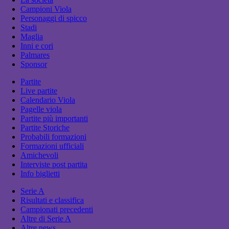
Campioni Viola
Personaggi di spicco
Stadi
Maglia
Inni e cori
Palmares
Sponsor
Partite
Live partite
Calendario Viola
Pagelle viola
Partite più importanti
Partite Storiche
Probabili formazioni
Formazioni ufficiali
Amichevoli
Interviste post partita
Info biglietti
Serie A
Risultati e classifica
Campionati precedenti
Altre di Serie A
Altre news