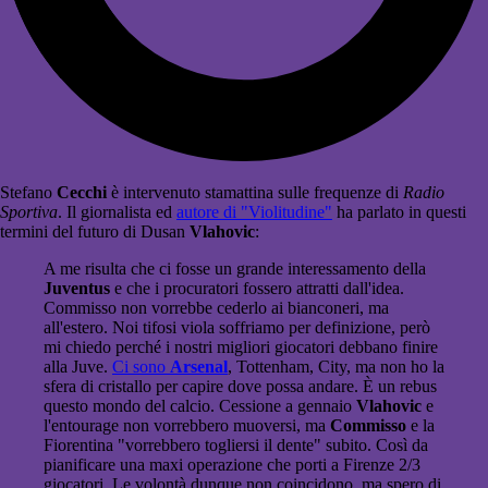
Stefano
Cecchi
è intervenuto stamattina sulle frequenze di
Radio
Sportiva
. Il giornalista ed
autore di "Violitudine"
ha parlato in questi
termini del futuro di Dusan
Vlahovic
:
A me risulta che ci fosse un grande interessamento della
Juventus
e che i procuratori fossero attratti dall'idea.
Commisso non vorrebbe cederlo ai bianconeri, ma
all'estero. Noi tifosi viola soffriamo per definizione, però
mi chiedo perché i nostri migliori giocatori debbano finire
alla Juve.
Ci sono
Arsenal
, Tottenham, City, ma non ho la
sfera di cristallo per capire dove possa andare. È un rebus
questo mondo del calcio. Cessione a gennaio
Vlahovic
e
l'entourage non vorrebbero muoversi, ma
Commisso
e la
Fiorentina "vorrebbero togliersi il dente" subito. Così da
pianificare una maxi operazione che porti a Firenze 2/3
giocatori. Le volontà dunque non coincidono, ma spero di