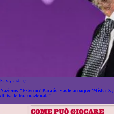
Rassegna stampa
Nazione: "Esterno? Paratici vuole un super 'Mister X',
di livello internazionale"