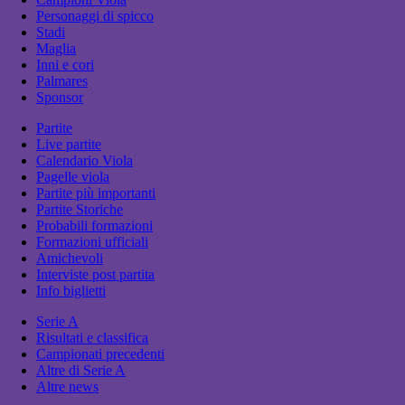
Personaggi di spicco
Stadi
Maglia
Inni e cori
Palmares
Sponsor
Partite
Live partite
Calendario Viola
Pagelle viola
Partite più importanti
Partite Storiche
Probabili formazioni
Formazioni ufficiali
Amichevoli
Interviste post partita
Info biglietti
Serie A
Risultati e classifica
Campionati precedenti
Altre di Serie A
Altre news