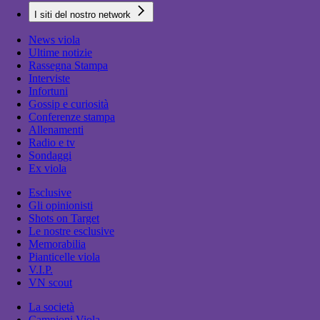
I siti del nostro network
News viola
Ultime notizie
Rassegna Stampa
Interviste
Infortuni
Gossip e curiosità
Conferenze stampa
Allenamenti
Radio e tv
Sondaggi
Ex viola
Esclusive
Gli opinionisti
Shots on Target
Le nostre esclusive
Memorabilia
Pianticelle viola
V.I.P.
VN scout
La società
Campioni Viola