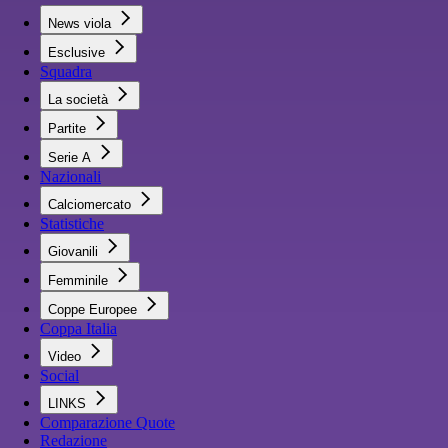
News viola
Esclusive
Squadra
La società
Partite
Serie A
Nazionali
Calciomercato
Statistiche
Giovanili
Femminile
Coppe Europee
Coppa Italia
Video
Social
LINKS
Comparazione Quote
Redazione