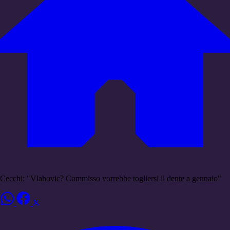
Cecchi: "Vlahovic? Commisso vorrebbe togliersi il dente a gennaio"