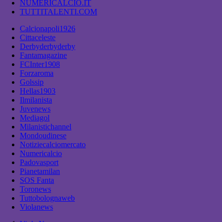
NUMERICALCIO.IT
TUTTITALENTI.COM
Calcionapoli1926
Cittaceleste
Derbyderbyderby
Fantamagazine
FCInter1908
Forzaroma
Golssip
Hellas1903
Ilmilanista
Juvenews
Mediagol
Milanistichannel
Mondoudinese
Notiziecalciomercato
Numericalcio
Padovasport
Pianetamilan
SOS Fanta
Toronews
Tuttobolognaweb
Violanews