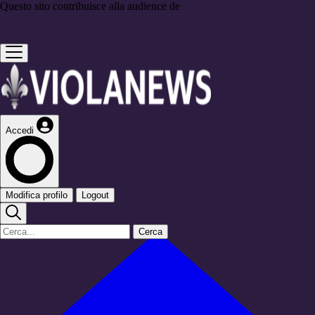
Questo sito contribuisce alla audience de
Accedi
Modifica profilo
Logout
Cerca