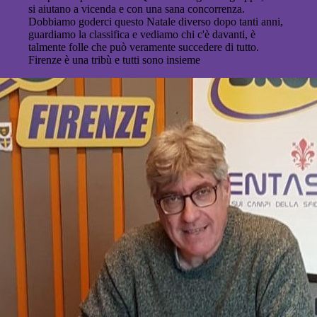
si aiutano a vicenda e con una sana concorrenza.
Dobbiamo goderci questo Natale diverso dopo tanti anni,
guardiamo la classifica e vediamo chi c'è davanti, è
talmente folle che può veramente succedere di tutto.
Firenze è una tribù e tutti sono insieme