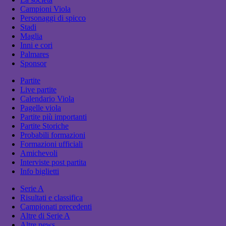
Campioni Viola
Personaggi di spicco
Stadi
Maglia
Inni e cori
Palmares
Sponsor
Partite
Live partite
Calendario Viola
Pagelle viola
Partite più importanti
Partite Storiche
Probabili formazioni
Formazioni ufficiali
Amichevoli
Interviste post partita
Info biglietti
Serie A
Risultati e classifica
Campionati precedenti
Altre di Serie A
Altre news