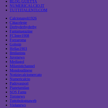
BLOG GUETTA
NUMERICALCIO.IT
TUTTITALENTI.COM
Calcionapoli1926
Cittaceleste
Derbyderbyderby
Fantamagazine
FCInter1908
Forzaroma
Golssip
Hellas1903
Ilmilanista
Juvenews
Mediagol
Milanistichannel
Mondoudinese
Notiziecalciomercato
Numericalcio
Padovasport
Pianetamilan
SOS Fanta
Toronews
Tuttobolognaweb
Violanews