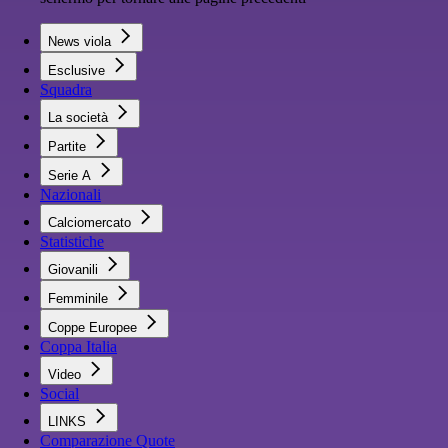
News viola
Esclusive
Squadra
La società
Partite
Serie A
Nazionali
Calciomercato
Statistiche
Giovanili
Femminile
Coppe Europee
Coppa Italia
Video
Social
LINKS
Comparazione Quote