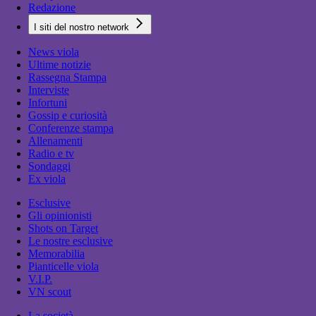
Redazione
I siti del nostro network
News viola
Ultime notizie
Rassegna Stampa
Interviste
Infortuni
Gossip e curiosità
Conferenze stampa
Allenamenti
Radio e tv
Sondaggi
Ex viola
Esclusive
Gli opinionisti
Shots on Target
Le nostre esclusive
Memorabilia
Pianticelle viola
V.I.P.
VN scout
La società