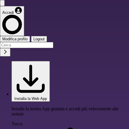
Accedi
Modifica profilo
Logout
Installa la Web App
Installa la nostra App gratuita e accedi più velocemente alle
notizie
Tocca