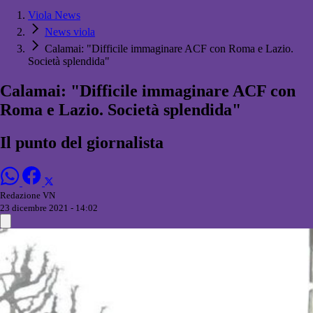
Viola News
News viola
Calamai: "Difficile immaginare ACF con Roma e Lazio.
Società splendida"
Calamai: "Difficile immaginare ACF con
Roma e Lazio. Società splendida"
Il punto del giornalista
Redazione VN
23 dicembre 2021 - 14:02