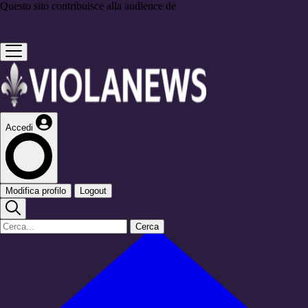
Questo sito contribuisce alla audience de
Accedi
Modifica profilo
Logout
Cerca