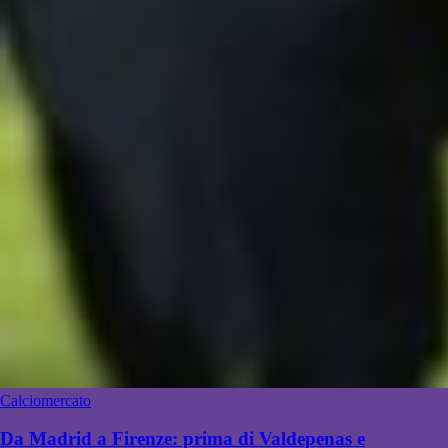
Calciomercato
Da Madrid a Firenze: prima di Valdepenas e