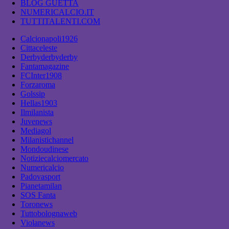
BLOG GUETTA
NUMERICALCIO.IT
TUTTITALENTI.COM
Calcionapoli1926
Cittaceleste
Derbyderbyderby
Fantamagazine
FCInter1908
Forzaroma
Golssip
Hellas1903
Ilmilanista
Juvenews
Mediagol
Milanistichannel
Mondoudinese
Notiziecalciomercato
Numericalcio
Padovasport
Pianetamilan
SOS Fanta
Toronews
Tuttobolognaweb
Violanews