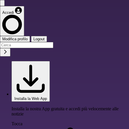
Accedi
Modifica profilo
Logout
Installa la Web App
Installa la nostra App gratuita e accedi più velocemente alle
notizie
Tocca