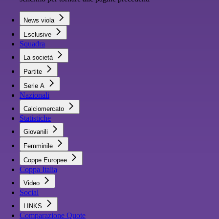
News viola
Esclusive
Squadra
La società
Partite
Serie A
Nazionali
Calciomercato
Statistiche
Giovanili
Femminile
Coppe Europee
Coppa Italia
Video
Social
LINKS
Comparazione Quote