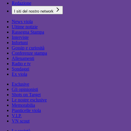
Redazione
I siti del nostro network
News viola
Ultime notizie
Rassegna Stampa
Interviste
Infortuni
Gossip e curiosità
Conferenze stampa
Allenamenti
Radio e tv
Sondaggi
Ex viola
Esclusive
Gli opinionisti
Shots on Target
Le nostre esclusive
Memorabilia
Pianticelle viola
V.I.P.
VN scout
La società