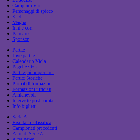
Campioni Viola
Personaggi di spicco
Stadi
Maglia
Inni e cori
Palmares
Sponsor
Partite
Live partite
Calendario Viola
Pagelle viola
Partite più importanti
Partite Storiche
Probabili formazioni
Formazioni ufficiali
Amichevoli
Interviste post partita
Info biglietti
Serie A
Risultati e classifica
Campionati precedenti
Altre di Serie A
Altre news