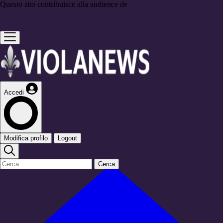
Questo sito contribuisce alla audience de
Accedi
Modifica profilo
Logout
Cerca