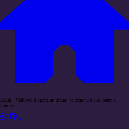
Adani: "Vlahovic si merita un tributo, so cosa vuol dire lottare a
Firenze"