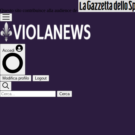
Questo sito contribuisce alla audience de
Accedi
Modifica profilo
Logout
Cerca