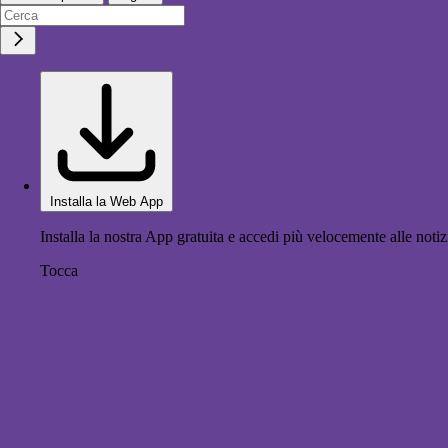
Installa la Web App
Installa la nostra App gratuita e accedi più velocemente alle notiz
Tocca