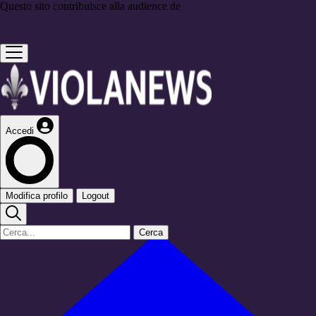
Questo sito contribuisce alla audience de
Accedi
Modifica profilo
Logout
Cerca