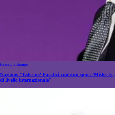
Rassegna stampa
Nazione: "Esterno? Paratici vuole un super 'Mister X',
di livello internazionale"