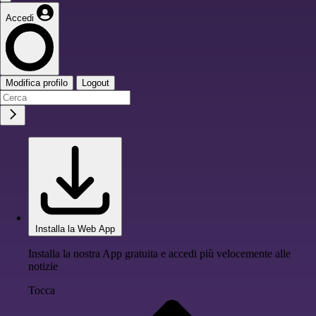
Accedi
Modifica profilo
Logout
Installa la Web App
Installa la nostra App gratuita e accedi più velocemente alle
notizie
Tocca