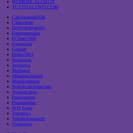
NUMERICALCIO.IT
TUTTITALENTI.COM
Calcionapoli1926
Cittaceleste
Derbyderbyderby
Fantamagazine
FCInter1908
Forzaroma
Golssip
Hellas1903
Ilmilanista
Juvenews
Mediagol
Milanistichannel
Mondoudinese
Notiziecalciomercato
Numericalcio
Padovasport
Pianetamilan
SOS Fanta
Toronews
Tuttobolognaweb
Violanews