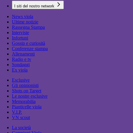
I siti del nostro network
News viola
Ultime notizie
Rassegna Stampa
Interviste
Infortuni
Gossip e curiosità
Conferenze stampa
Allenamenti
Radio e tv
Sondaggi
Ex viola
Esclusive
Gli opinionisti
Shots on Target
Le nostre esclusive
Memorabilia
Pianticelle viola
V.I.P.
VN scout
La società
Campioni Viola