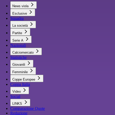
News viola
Esclusive
Squadra
La società
Partite
Serie A
Nazionali
Calciomercato
Statistiche
Giovanili
Femminile
Coppe Europee
Coppa Italia
Video
Social
LINKS
Comparazione Quote
Redazione