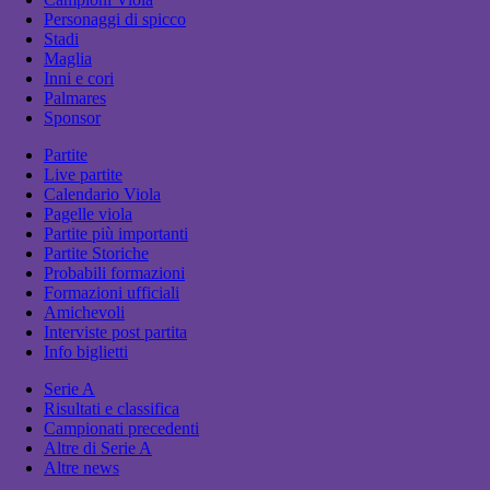
Personaggi di spicco
Stadi
Maglia
Inni e cori
Palmares
Sponsor
Partite
Live partite
Calendario Viola
Pagelle viola
Partite più importanti
Partite Storiche
Probabili formazioni
Formazioni ufficiali
Amichevoli
Interviste post partita
Info biglietti
Serie A
Risultati e classifica
Campionati precedenti
Altre di Serie A
Altre news