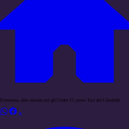
Fiorentina, altro innesto per gli Under 15: preso Taci dal Cittadella