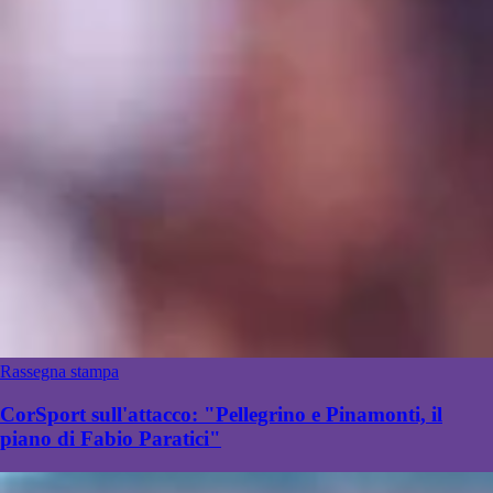
Rassegna stampa
CorSport sull'attacco: "Pellegrino e Pinamonti, il
piano di Fabio Paratici"