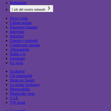
Redazione
I siti del nostro network
News viola
Ultime notizie
Rassegna Stampa
Interviste
Infortuni
Gossip e curiosità
Conferenze stampa
Allenamenti
Radio e tv
Sondaggi
Ex viola
Esclusive
Gli opinionisti
Shots on Target
Le nostre esclusive
Memorabilia
Pianticelle viola
V.I.P.
VN scout
La società