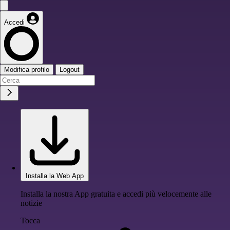
Accedi
Modifica profilo
Logout
Installa la Web App
Installa la nostra App gratuita e accedi più velocemente alle
notizie
Tocca