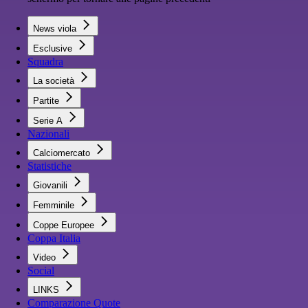
News viola
Esclusive
Squadra
La società
Partite
Serie A
Nazionali
Calciomercato
Statistiche
Giovanili
Femminile
Coppe Europee
Coppa Italia
Video
Social
LINKS
Comparazione Quote