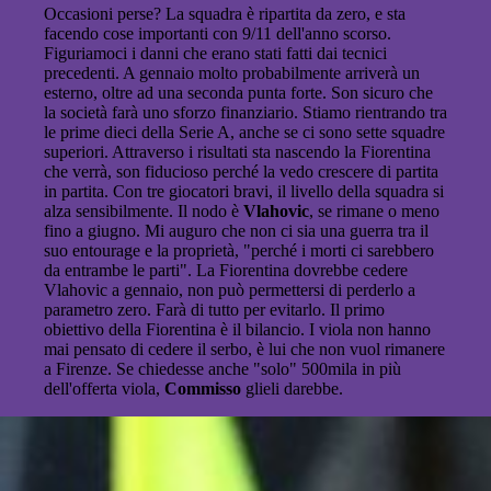
Occasioni perse? La squadra è ripartita da zero, e sta
facendo cose importanti con 9/11 dell'anno scorso.
Figuriamoci i danni che erano stati fatti dai tecnici
precedenti. A gennaio molto probabilmente arriverà un
esterno, oltre ad una seconda punta forte. Son sicuro che
la società farà uno sforzo finanziario. Stiamo rientrando tra
le prime dieci della Serie A, anche se ci sono sette squadre
superiori. Attraverso i risultati sta nascendo la Fiorentina
che verrà, son fiducioso perché la vedo crescere di partita
in partita. Con tre giocatori bravi, il livello della squadra si
alza sensibilmente. Il nodo è
Vlahovic
, se rimane o meno
fino a giugno. Mi auguro che non ci sia una guerra tra il
suo entourage e la proprietà, "perché i morti ci sarebbero
da entrambe le parti". La Fiorentina dovrebbe cedere
Vlahovic a gennaio, non può permettersi di perderlo a
parametro zero. Farà di tutto per evitarlo. Il primo
obiettivo della Fiorentina è il bilancio. I viola non hanno
mai pensato di cedere il serbo, è lui che non vuol rimanere
a Firenze. Se chiedesse anche "solo" 500mila in più
dell'offerta viola,
Commisso
glieli darebbe.