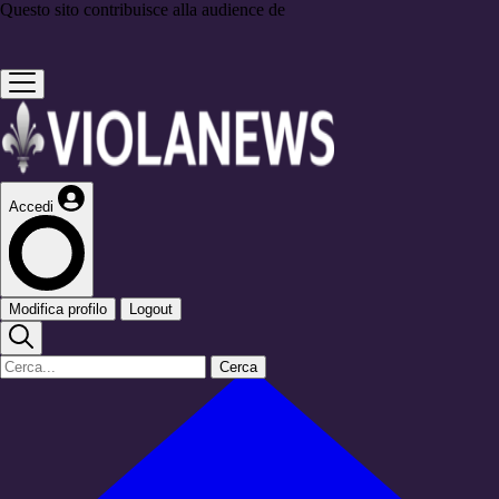
Questo sito contribuisce alla audience de
Accedi
Modifica profilo
Logout
Cerca