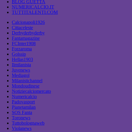
BLOG GUETTA
NUMERICALCIO.IT
TUTTITALENTI.COM
Calcionapoli1926
Cittaceleste
Derbyderbyderby
Fantamagazine
FCInter1908
Forzaroma
Golssip
Hellas1903
Ilmilanista
Juvenews
Mediagol
Milanistichannel
Mondoudinese
Notiziecalciomercato
Numericalcio
Padovasport
Pianetamilan
SOS Fanta
Toronews
Tuttobolognaweb
Violanews