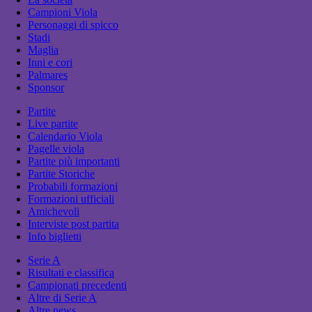
Campioni Viola
Personaggi di spicco
Stadi
Maglia
Inni e cori
Palmares
Sponsor
Partite
Live partite
Calendario Viola
Pagelle viola
Partite più importanti
Partite Storiche
Probabili formazioni
Formazioni ufficiali
Amichevoli
Interviste post partita
Info biglietti
Serie A
Risultati e classifica
Campionati precedenti
Altre di Serie A
Altre news