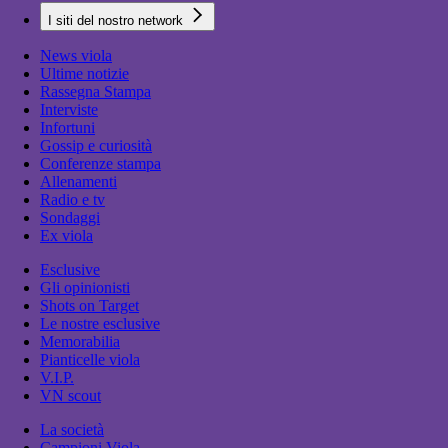
I siti del nostro network
News viola
Ultime notizie
Rassegna Stampa
Interviste
Infortuni
Gossip e curiosità
Conferenze stampa
Allenamenti
Radio e tv
Sondaggi
Ex viola
Esclusive
Gli opinionisti
Shots on Target
Le nostre esclusive
Memorabilia
Pianticelle viola
V.I.P.
VN scout
La società
Campioni Viola