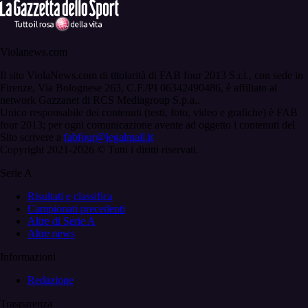
Violanews.com
Il sito ViolaNews.com di titolarità di FAB four 2013 S.r.l., con sede in
Firenze, Via Bolognese 263, C.F./PI 06342490486, è affiliato al
network Gazzanet di RCS Mediagroup S.p.a..
Unico responsabile dei contenuti (testi, foto, video e grafiche) è FAB
four 2013; per ogni comunicazione avente ad oggetto i contenuti del
Sito scrivere a
fabfour@legalmail.it
Copyright 2021-2026 © Tutti i diritti riservati.
Serie A
Risultati e classifica
Campionati precedenti
Altre di Serie A
Altre news
Informazioni
Redazione
Trasparenza