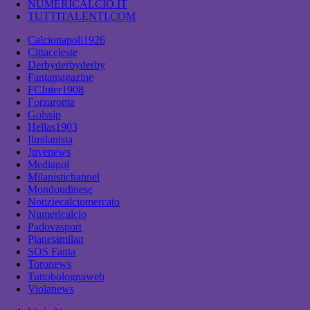
NUMERICALCIO.IT
TUTTITALENTI.COM
Calcionapoli1926
Cittaceleste
Derbyderbyderby
Fantamagazine
FCInter1908
Forzaroma
Golssip
Hellas1903
Ilmilanista
Juvenews
Mediagol
Milanistichannel
Mondoudinese
Notiziecalciomercato
Numericalcio
Padovasport
Pianetamilan
SOS Fanta
Toronews
Tuttobolognaweb
Violanews