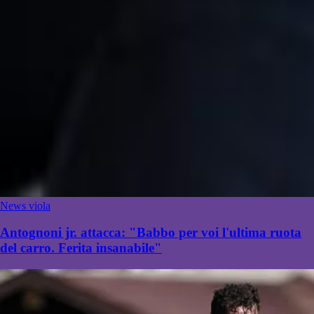
News viola
Antognoni jr. attacca: "Babbo per voi l'ultima ruota
del carro. Ferita insanabile"