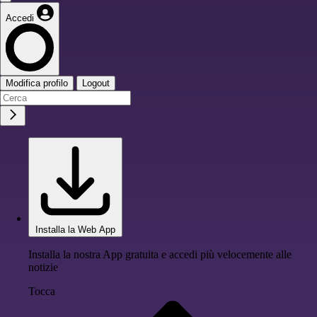
Accedi
Modifica profilo
Logout
Installa la Web App
Installa la nostra App gratuita e accedi più velocemente alle
notizie
Tocca