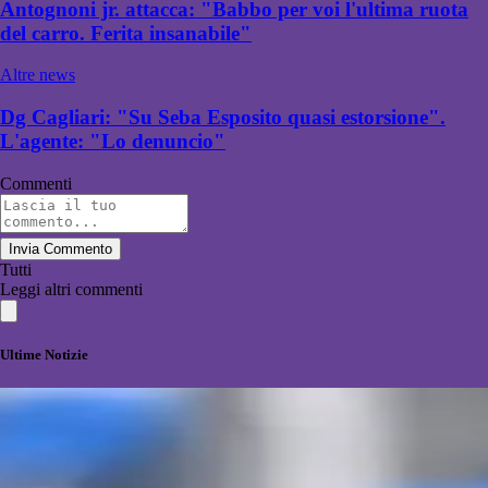
Antognoni jr. attacca: "Babbo per voi l'ultima ruota
del carro. Ferita insanabile"
Altre news
Dg Cagliari: "Su Seba Esposito quasi estorsione".
L'agente: "Lo denuncio"
Commenti
Invia Commento
Tutti
Leggi altri commenti
Ultime Notizie