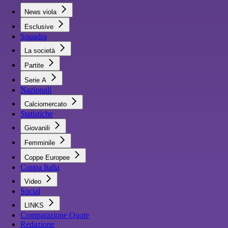
News viola
Esclusive
Squadra
La società
Partite
Serie A
Nazionali
Calciomercato
Statistiche
Giovanili
Femminile
Coppe Europee
Coppa Italia
Video
Social
LINKS
Comparazione Quote
Redazione