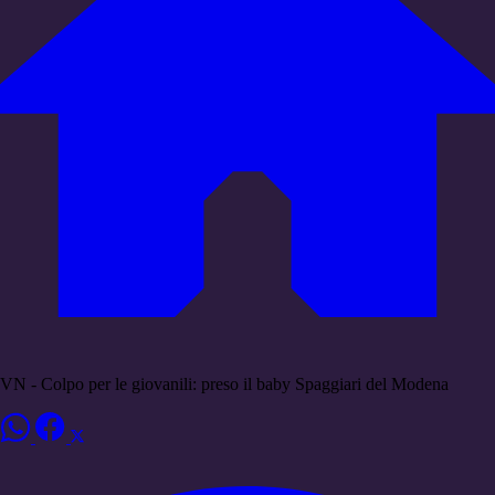
VN - Colpo per le giovanili: preso il baby Spaggiari del Modena