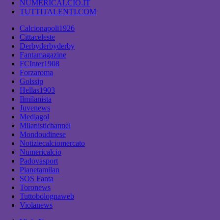
NUMERICALCIO.IT
TUTTITALENTI.COM
Calcionapoli1926
Cittaceleste
Derbyderbyderby
Fantamagazine
FCInter1908
Forzaroma
Golssip
Hellas1903
Ilmilanista
Juvenews
Mediagol
Milanistichannel
Mondoudinese
Notiziecalciomercato
Numericalcio
Padovasport
Pianetamilan
SOS Fanta
Toronews
Tuttobolognaweb
Violanews