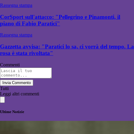
Rassegna stampa
CorSport sull'attacco: "Pellegrino e Pinamonti, il
piano di Fabio Paratici"
Rassegna stampa
Gazzetta avvisa: "Paratici lo sa, ci vorrà del tempo. La
rosa è stata rivoltata"
Commenti
Invia Commento
Tutti
Leggi altri commenti
Ultime Notizie