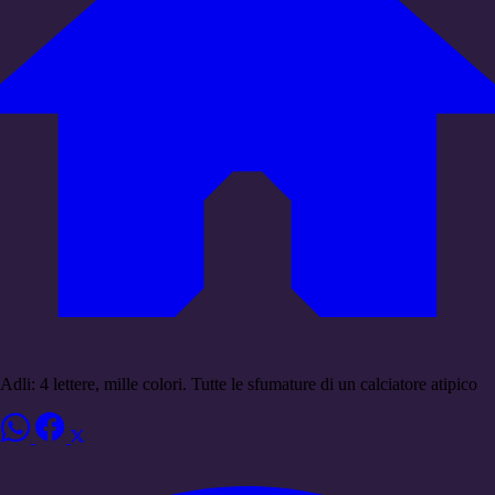
Adli: 4 lettere, mille colori. Tutte le sfumature di un calciatore atipico