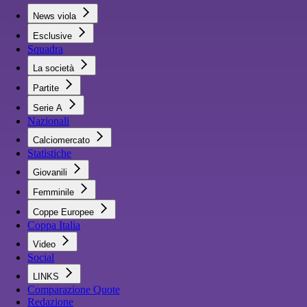
News viola
Esclusive
Squadra
La società
Partite
Serie A
Nazionali
Calciomercato
Statistiche
Giovanili
Femminile
Coppe Europee
Coppa Italia
Video
Social
LINKS
Comparazione Quote
Redazione