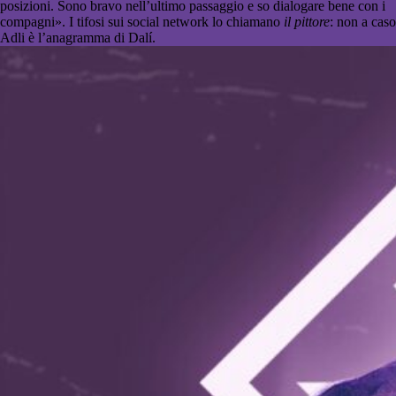
posizioni. Sono bravo nell’ultimo passaggio e so dialogare bene con i
compagni». I tifosi sui social network lo chiamano
il pittore
: non a caso
Adli è l’anagramma di Dalí.