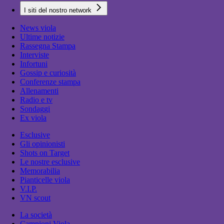
I siti del nostro network
News viola
Ultime notizie
Rassegna Stampa
Interviste
Infortuni
Gossip e curiosità
Conferenze stampa
Allenamenti
Radio e tv
Sondaggi
Ex viola
Esclusive
Gli opinionisti
Shots on Target
Le nostre esclusive
Memorabilia
Pianticelle viola
V.I.P.
VN scout
La società
Campioni Viola