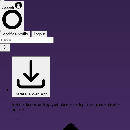
Accedi
Modifica profilo
Logout
Installa la Web App
Installa la nostra App gratuita e accedi più velocemente alle
notizie
Tocca