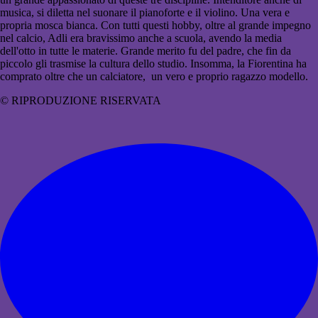
musica, si diletta nel suonare il pianoforte e il violino. Una vera e
propria mosca bianca. Con tutti questi hobby, oltre al grande impegno
nel calcio, Adli era bravissimo anche a scuola, avendo la media
dell'otto in tutte le materie. Grande merito fu del padre, che fin da
piccolo gli trasmise la cultura dello studio. Insomma, la Fiorentina ha
comprato oltre che un calciatore, un vero e proprio ragazzo modello.
© RIPRODUZIONE RISERVATA