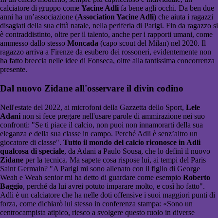
calciatore di gruppo come
Yacine Adli
fa bene agli occhi. Da ben due
anni ha un’associazione (
Association Yacine Adli)
che aiuta i ragazzi
disagiati della sua città natale, nella periferia di Parigi. Fin da ragazzo si
è contraddistinto, oltre per il talento, anche per i rapporti umani, come
ammesso dallo stesso
Moncada
(capo scout del Milan) nel 2020. Il
ragazzo arriva a Firenze da esubero dei rossoneri, evidentemente non
ha fatto breccia nelle idee di Fonseca, oltre alla tantissima concorrenza
presente.
Dal nuovo Zidane all'osservare il divin codino
Nell'estate del 2022, ai microfoni della Gazzetta dello Sport,
Lele
Adani
non si fece pregare nell'usare parole di ammirazione nei suo
confronti: "Se ti piace il calcio, non puoi non innamorarti della sua
eleganza e della sua classe in campo. Perché Adli è senz’altro un
giocatore di classe".
Tutto il mondo del calcio riconosce in Adli
qualcosa di speciale
, da Adani a Paulo Sousa, che lo definì il nuovo
Zidane
per la tecnica. Ma sapete cosa rispose lui, ai tempi del Paris
Saint Germain? "A Parigi mi sono allenato con il figlio di George
Weah e Weah senior mi ha detto di guardare come esempio
Roberto
Baggio
, perché da lui avrei potuto imparare molto, e così ho fatto".
Adli è un calciatore che ha nelle doti offensive i suoi maggiori punti di
forza, come dichiarò lui stesso in conferenza stampa: «Sono un
centrocampista atipico, riesco a svolgere questo ruolo in diverse