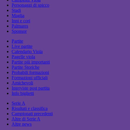
Personaggi di spicco
Stadi
Maglia
Inni e cori
Palmares
Sponsor
Partite
Live partite
Calendario Viola
Pagelle viola
Partite più importanti
Partite Storiche
Probabili formazioni
Formazioni ufficiali
Amichevoli
Interviste post partita
Info biglietti
Serie A
Risultati e classifica
Campionati precedenti
Altre di Serie A
Altre news