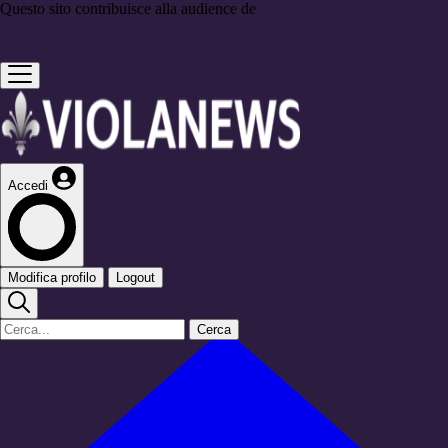
Questo sito contribuisce alla audience de
Accedi
Modifica profilo
Logout
Cerca