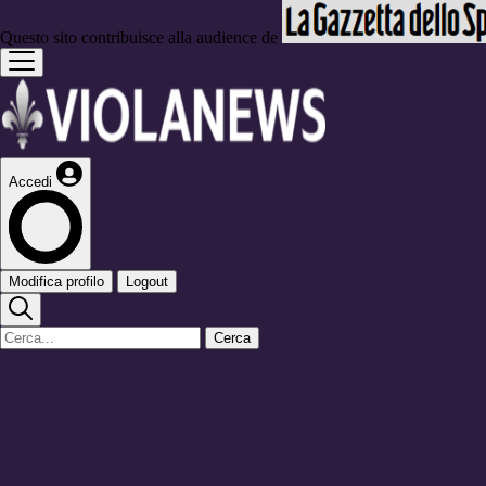
Questo sito contribuisce alla audience de
Accedi
Modifica profilo
Logout
Cerca