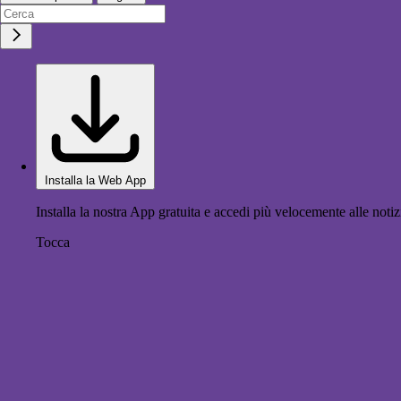
Installa la Web App
Installa la nostra App gratuita e accedi più velocemente alle notiz
Tocca