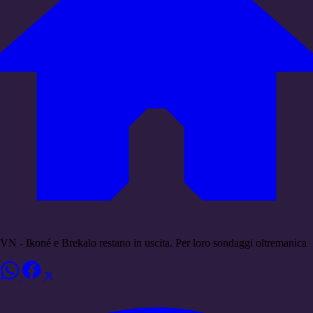
VN - Ikoné e Brekalo restano in uscita. Per loro sondaggi oltremanica