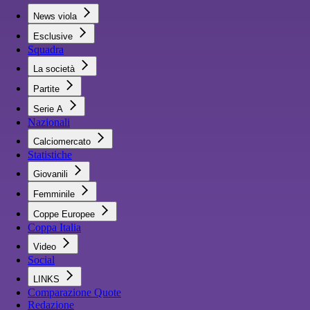
News viola
Esclusive
Squadra
La società
Partite
Serie A
Nazionali
Calciomercato
Statistiche
Giovanili
Femminile
Coppe Europee
Coppa Italia
Video
Social
LINKS
Comparazione Quote
Redazione