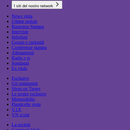
I siti del nostro network
News viola
Ultime notizie
Rassegna Stampa
Interviste
Infortuni
Gossip e curiosità
Conferenze stampa
Allenamenti
Radio e tv
Sondaggi
Ex viola
Esclusive
Gli opinionisti
Shots on Target
Le nostre esclusive
Memorabilia
Pianticelle viola
V.I.P.
VN scout
La società
Campioni Viola