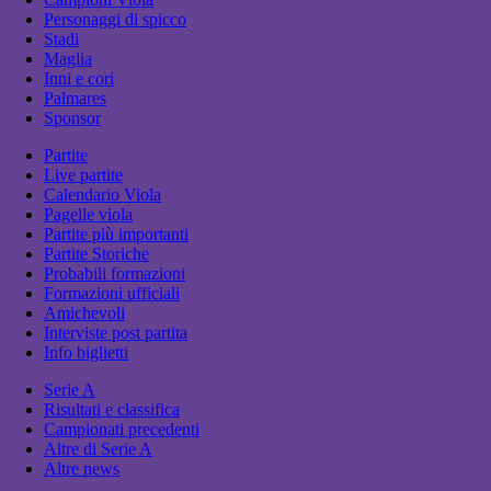
Personaggi di spicco
Stadi
Maglia
Inni e cori
Palmares
Sponsor
Partite
Live partite
Calendario Viola
Pagelle viola
Partite più importanti
Partite Storiche
Probabili formazioni
Formazioni ufficiali
Amichevoli
Interviste post partita
Info biglietti
Serie A
Risultati e classifica
Campionati precedenti
Altre di Serie A
Altre news