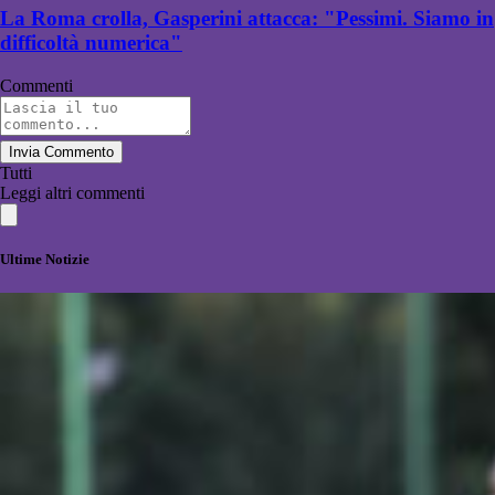
La Roma crolla, Gasperini attacca: "Pessimi. Siamo in
difficoltà numerica"
Commenti
Invia Commento
Tutti
Leggi altri commenti
Ultime Notizie