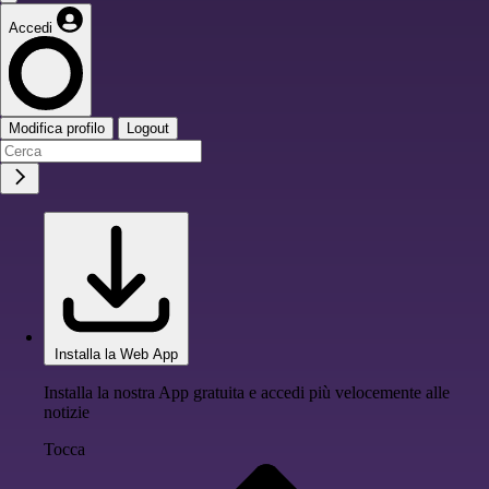
Accedi
Modifica profilo
Logout
Installa la Web App
Installa la nostra App gratuita e accedi più velocemente alle
notizie
Tocca