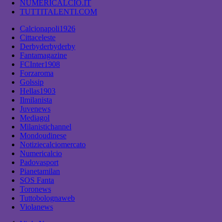
NUMERICALCIO.IT
TUTTITALENTI.COM
Calcionapoli1926
Cittaceleste
Derbyderbyderby
Fantamagazine
FCInter1908
Forzaroma
Golssip
Hellas1903
Ilmilanista
Juvenews
Mediagol
Milanistichannel
Mondoudinese
Notiziecalciomercato
Numericalcio
Padovasport
Pianetamilan
SOS Fanta
Toronews
Tuttobolognaweb
Violanews