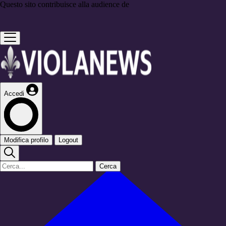
Questo sito contribuisce alla audience de
Accedi
Modifica profilo
Logout
Cerca