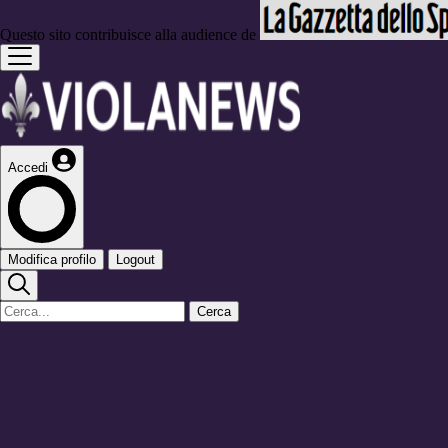
Questo sito contribuisce alla audience de
Accedi
Modifica profilo
Logout
Cerca