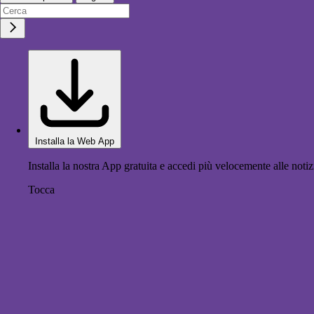
Installa la Web App
Installa la nostra App gratuita e accedi più velocemente alle notiz
Tocca