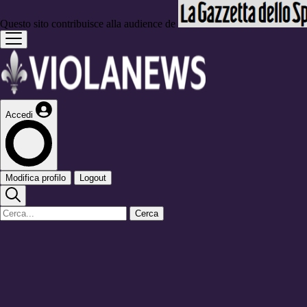
Questo sito contribuisce alla audience de
Accedi
Modifica profilo
Logout
Cerca