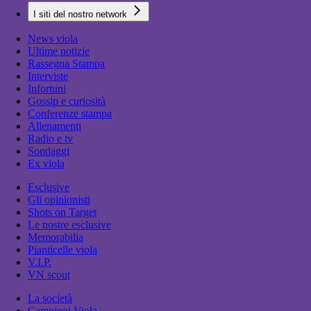
I siti del nostro network
News viola
Ultime notizie
Rassegna Stampa
Interviste
Infortuni
Gossip e curiosità
Conferenze stampa
Allenamenti
Radio e tv
Sondaggi
Ex viola
Esclusive
Gli opinionisti
Shots on Target
Le nostre esclusive
Memorabilia
Pianticelle viola
V.I.P.
VN scout
La società
Campioni Viola