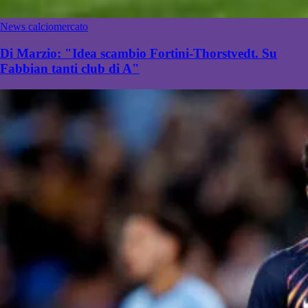
News calciomercato
Di Marzio: "Idea scambio Fortini-Thorstvedt. Su
Fabbian tanti club di A"