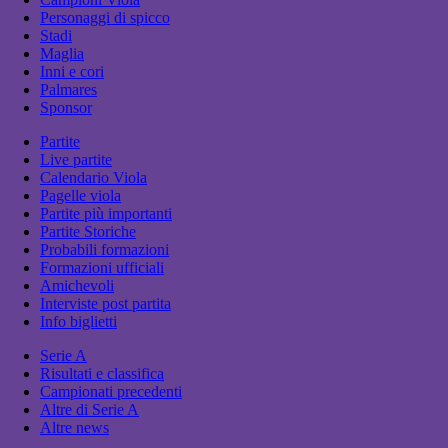
Personaggi di spicco
Stadi
Maglia
Inni e cori
Palmares
Sponsor
Partite
Live partite
Calendario Viola
Pagelle viola
Partite più importanti
Partite Storiche
Probabili formazioni
Formazioni ufficiali
Amichevoli
Interviste post partita
Info biglietti
Serie A
Risultati e classifica
Campionati precedenti
Altre di Serie A
Altre news