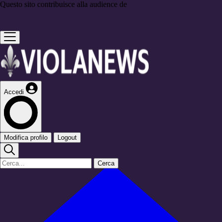
Questo sito contribuisce alla audience de
Accedi
Modifica profilo
Logout
Cerca