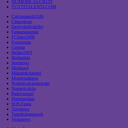
NUMERICALCIO.IT
TUTTITALENTI.COM
Calcionapoli1926
Cittaceleste
Derbyderbyderby
Fantamagazine
FCInter1908
Forzaroma
Golssip
Hellas1903
Ilmilanista
Juvenews
Mediagol
Milanistichannel
Mondoudinese
Notiziecalciomercato
Numericalcio
Padovasport
Pianetamilan
SOS Fanta
Toronews
Tuttobolognaweb
Violanews