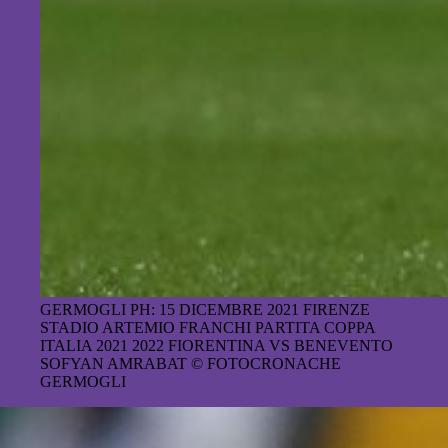
GERMOGLI PH: 15 DICEMBRE 2021 FIRENZE
STADIO ARTEMIO FRANCHI PARTITA COPPA
ITALIA 2021 2022 FIORENTINA VS BENEVENTO
SOFYAN AMRABAT © FOTOCRONACHE
GERMOGLI