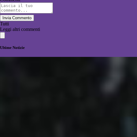
Invia Commento
Tutti
Leggi altri commenti
Ultime Notizie