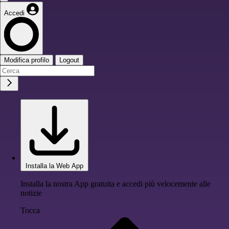
Accedi
Modifica profilo
Logout
Installa la Web App
Installa la nostra App gratuita e accedi più velocemente alle
notizie
Tocca