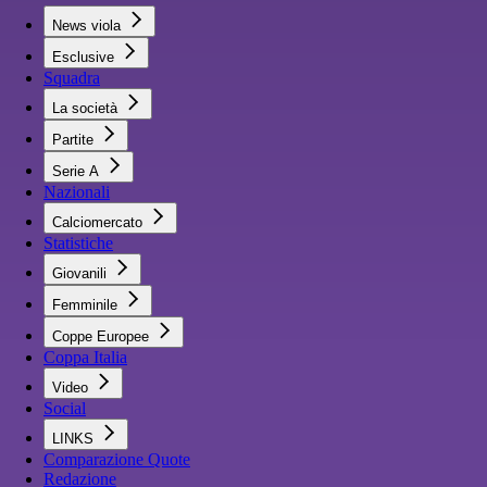
News viola
Esclusive
Squadra
La società
Partite
Serie A
Nazionali
Calciomercato
Statistiche
Giovanili
Femminile
Coppe Europee
Coppa Italia
Video
Social
LINKS
Comparazione Quote
Redazione