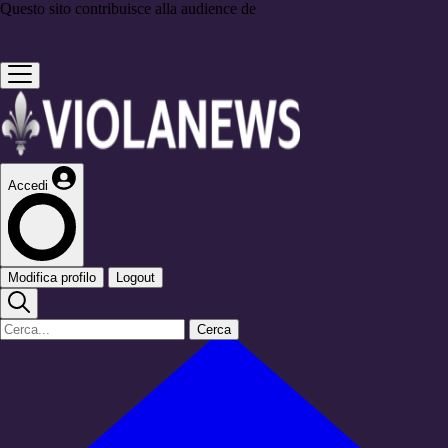
Questo sito contribuisce alla audience de
Accedi
Modifica profilo
Logout
Cerca