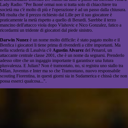
Lady Radio: "Per Ikoné ormai non si tratta solo di chiacchiere tra
società ma c'è molto di più e l'operazione è ad un passo dalla chiusura.
Mi risulta che il prezzo richiesto dal Lille per il suo giocatore è
praticamente la metà rispetto a quello di Berardi. Sarebbe il terzo
mancino dell'attacco viola dopo Vlahovic e Nico Gonzalez, fatico a
ricordarmi un tridente di giocatori dal piede sinistro.
Darwin Nunez
è un nome molto difficile: è stato pagato molto e il
Benfica i giocatori li tiene prima di rivenderli a cifre importanti. Ma
nella scuderia di Lasalvia c'è
Agustin Alvarez
del Penarol, un
attaccante centrale classe 2001, che è un nome da segnarsi. Prenderlo
adesso oltre che un ingaggio importante ti garantisce una futura
plusvalenza. E Julian? Non è tramontato, no, si registra uno stallo tra
Milan, Juventus e Inter ma so che Tramontano, nuovo responsabile
scouting Fiorentina, in questi giorni sia in Sudamerica e chissà che non
possa esserci qualcosa...".