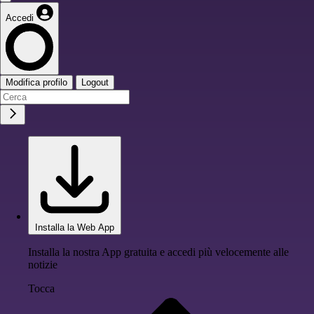
Accedi
Modifica profilo
Logout
Installa la Web App
Installa la nostra App gratuita e accedi più velocemente alle
notizie
Tocca