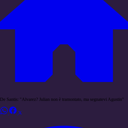
De Santis: "Alvarez? Julian non è tramontato, ma segnatevi Agustin"