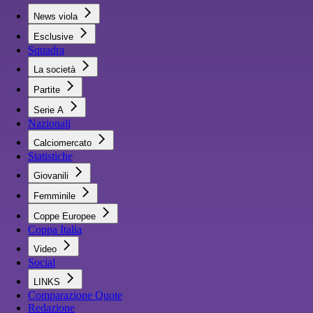
News viola
Esclusive
Squadra
La società
Partite
Serie A
Nazionali
Calciomercato
Statistiche
Giovanili
Femminile
Coppe Europee
Coppa Italia
Video
Social
LINKS
Comparazione Quote
Redazione