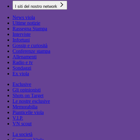
I siti del nostro network
News viola
Ultime notizie
Rassegna Stampa
Interviste
Infortuni
Gossip e curiosità
Conferenze stampa
Allenamenti
Radio e tv
Sondaggi
Ex viola
Esclusive
Gli opinionisti
Shots on Target
Le nostre esclusive
Memorabilia
Pianticelle viola
V.I.P.
VN scout
La società
Campioni Viola