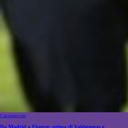
Calciomercato
Da Madrid a Firenze: prima di Valdepenas e