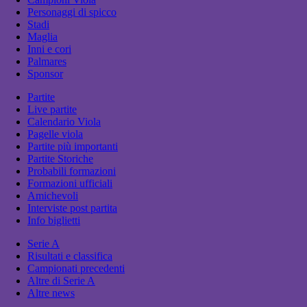
Personaggi di spicco
Stadi
Maglia
Inni e cori
Palmares
Sponsor
Partite
Live partite
Calendario Viola
Pagelle viola
Partite più importanti
Partite Storiche
Probabili formazioni
Formazioni ufficiali
Amichevoli
Interviste post partita
Info biglietti
Serie A
Risultati e classifica
Campionati precedenti
Altre di Serie A
Altre news