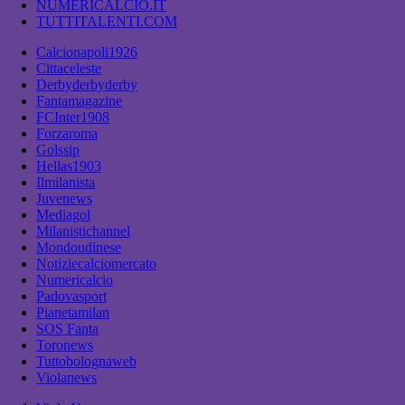
NUMERICALCIO.IT
TUTTITALENTI.COM
Calcionapoli1926
Cittaceleste
Derbyderbyderby
Fantamagazine
FCInter1908
Forzaroma
Golssip
Hellas1903
Ilmilanista
Juvenews
Mediagol
Milanistichannel
Mondoudinese
Notiziecalciomercato
Numericalcio
Padovasport
Pianetamilan
SOS Fanta
Toronews
Tuttobolognaweb
Violanews