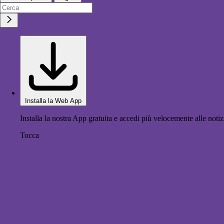
Installa la Web App
Installa la nostra App gratuita e accedi più velocemente alle notiz
Tocca