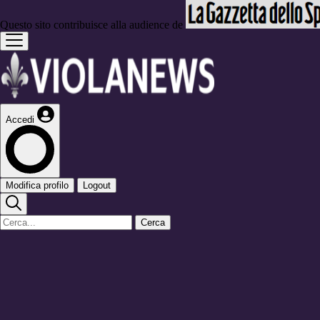
Questo sito contribuisce alla audience de
Accedi
Modifica profilo
Logout
Cerca