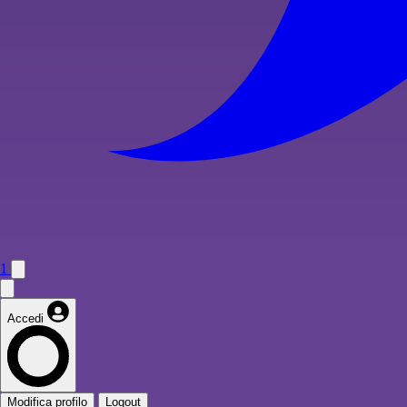
1
Accedi
Modifica profilo
Logout